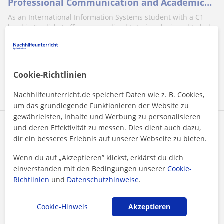
Professional Communication and Academic
Excellence
As an International Information Systems student with a C1
level in English, I offer personalized tutoring designed to help
you communicate...
Cookie-Richtlinien
Mehr sehen
Kontaktieren
Nachhilfeunterricht.de speichert Daten wie z. B. Cookies,
um das grundlegende Funktionieren der Website zu
gewährleisten, Inhalte und Werbung zu personalisieren
Lovely
und deren Effektivität zu messen. Dies dient auch dazu,
dir ein besseres Erlebnis auf unserer Webseite zu bieten.
18
€
/h
1. Lektion kostenlos
Wenn du auf „Akzeptieren” klickst, erklärst du dich
einverstanden mit den Bedingungen unserer
Cookie-
Richtlinien
und
Datenschutzhinweise
.
Augsburg
Englisch
Cookie-Hinweis
Akzeptieren