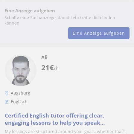
Eine Anzeige aufgeben
Schalte eine Suchanzeige, damit Lehrkräfte dich finden
können
Eine Anzeige aufgeben
Ali
21
€
/h
Augsburg
Englisch
Certified English tutor offering clear,
engaging lessons to help you speak
confidently and achieve your goals.
My lessons are structured around your goals, whether that’s