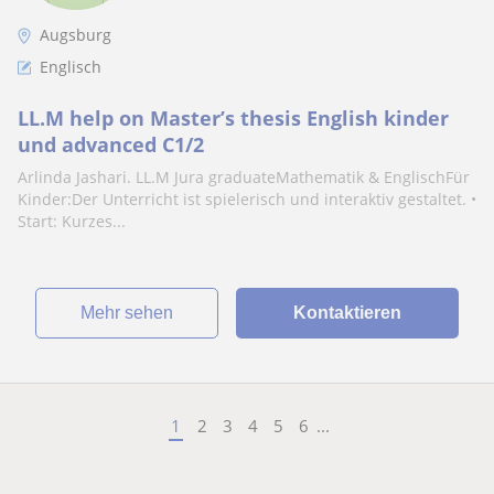
Augsburg
Englisch
LL.M help on Master’s thesis English kinder
und advanced C1/2
Arlinda Jashari. LL.M Jura graduateMathematik & EnglischFür
Kinder:Der Unterricht ist spielerisch und interaktiv gestaltet. •
Start: Kurzes...
Mehr sehen
Kontaktieren
1
2
3
4
5
6
...