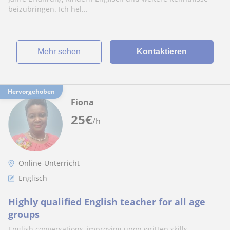
beizubringen. Ich hel...
Mehr sehen
Kontaktieren
Hervorgehoben
Fiona
25
€
/h
Online-Unterricht
Englisch
Highly qualified English teacher for all age
groups
English conversations, improving upon written skills,