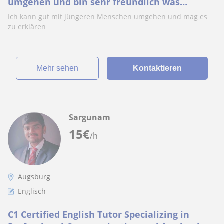
umgehen und bin sehr freundlich was
erklären angeht
Ich kann gut mit jüngeren Menschen umgehen und mag es
zu erklären
Mehr sehen
Kontaktieren
Sargunam
15
€
/h
Augsburg
Englisch
C1 Certified English Tutor Specializing in