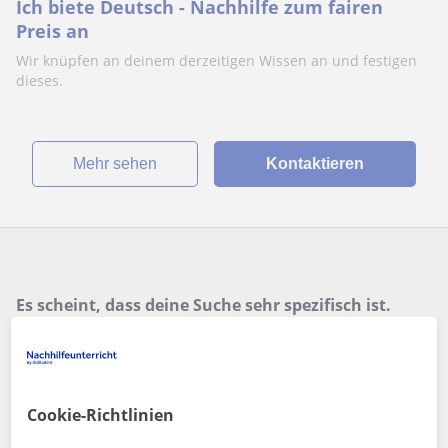
Ich biete Deutsch - Nachhilfe zum fairen
Preis an
Wir knüpfen an deinem derzeitigen Wissen an und festigen
dieses.
Mehr sehen
Kontaktieren
Es scheint, dass deine Suche sehr spezifisch ist.
Passe deine Suche an, um mehr Ergebnisse zu sehen,
oder speichere sie – wir benachrichtigen dich, sobald
neue Lehrkräfte verfügbar sind.
Filter entfernen
Suche speichern
Cookie-Richtlinien