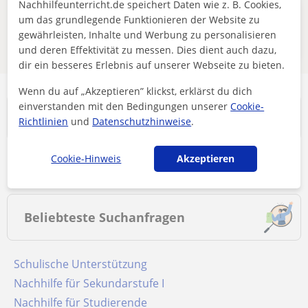
Nachhilfeunterricht.de speichert Daten wie z. B. Cookies,
Diese Online-Lehrkräfte für deutsch
um das grundlegende Funktionieren der Website zu
gewährleisten, Inhalte und Werbung zu personalisieren
könnten für dich interessant sein
und deren Effektivität zu messen. Dies dient auch dazu,
dir ein besseres Erlebnis auf unserer Webseite zu bieten.
Wenn du auf „Akzeptieren” klickst, erklärst du dich
einverstanden mit den Bedingungen unserer
Cookie-
Ort
Richtlinien
und
Datenschutzhinweise
.
Cookie-Hinweis
Akzeptieren
Nachhilfe in Nideggen
Beliebteste Suchanfragen
Schulische Unterstützung
Nachhilfe für Sekundarstufe I
Nachhilfe für Studierende