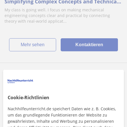
Simplifying Complex Concepts and Technical
terms
My class is going well. I focus on making mechanical
engineering concepts clear and practical by connecting
theory with real-world applicat...
Mehr sehen
Kontaktieren
Ali
16
€
/h
Cookie-Richtlinien
Online-Unterricht
Nachhilfeunterricht.de speichert Daten wie z. B. Cookies,
Ingenieurwesen
um das grundlegende Funktionieren der Website zu
gewährleisten, Inhalte und Werbung zu personalisieren