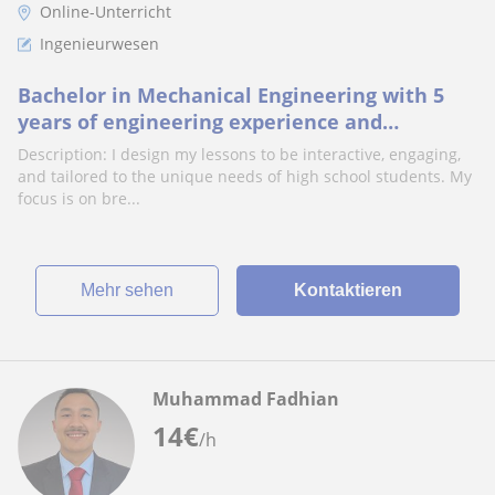
Online-Unterricht
Ingenieurwesen
Bachelor in Mechanical Engineering with 5
years of engineering experience and
currently Master’s degree in Renewable
Description: I design my lessons to be interactive, engaging,
energy
and tailored to the unique needs of high school students. My
focus is on bre...
Mehr sehen
Kontaktieren
Muhammad Fadhian
14
€
/h