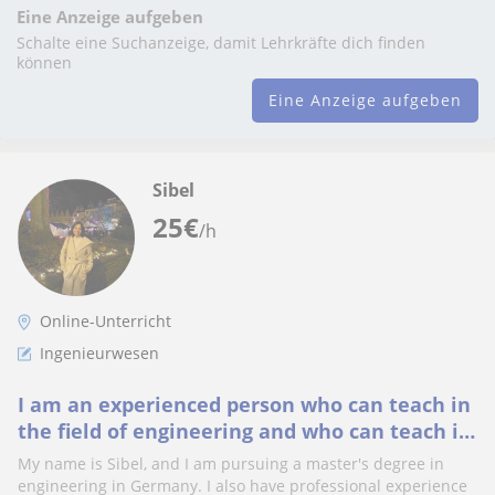
Eine Anzeige aufgeben
Schalte eine Suchanzeige, damit Lehrkräfte dich finden
können
Eine Anzeige aufgeben
Sibel
25
€
/h
Online-Unterricht
Ingenieurwesen
I am an experienced person who can teach in
the field of engineering and who can teach in
Turkish as my native language.
My name is Sibel, and I am pursuing a master's degree in
engineering in Germany. I also have professional experience