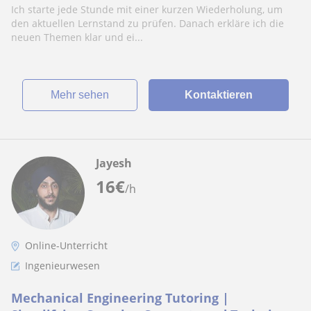
Ich starte jede Stunde mit einer kurzen Wiederholung, um
den aktuellen Lernstand zu prüfen. Danach erkläre ich die
neuen Themen klar und ei...
Mehr sehen
Kontaktieren
Jayesh
16
€
/h
Online-Unterricht
Ingenieurwesen
Mechanical Engineering Tutoring |