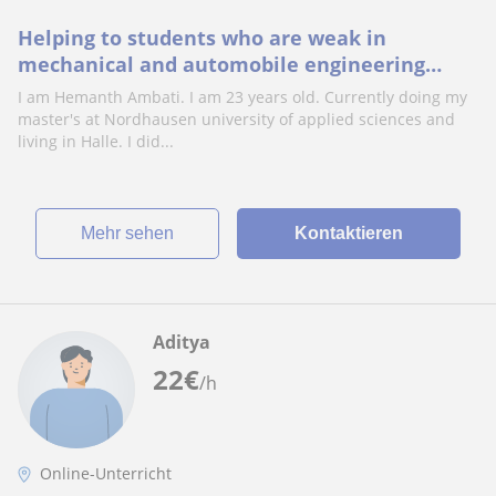
Helping to students who are weak in
mechanical and automobile engineering
related subjects
I am Hemanth Ambati. I am 23 years old. Currently doing my
master's at Nordhausen university of applied sciences and
living in Halle. I did...
Mehr sehen
Kontaktieren
Aditya
22
€
/h
Online-Unterricht