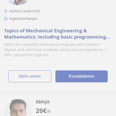
Online-Unterricht
Ingenieurwesen
Topics of Mechanical Engineering &
Mathematics: Including basic programming
with C++, Fortran.
Hello! As a qualified mechanical engineer with Masters
degree and extensive academic and practical experience, I
offer specialized, high-im...
Mehr sehen
Kontaktieren
Abhijit
20
€
/h