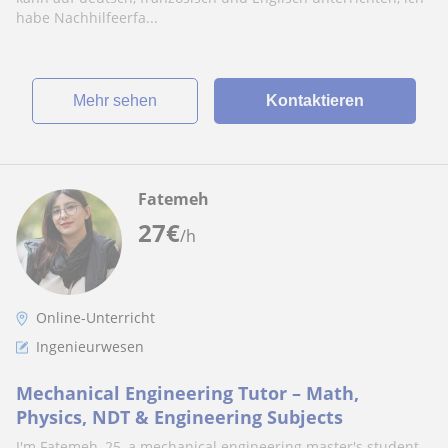
habe Nachhilfeerfa...
Mehr sehen
Kontaktieren
Fatemeh
27
€
/h
Online-Unterricht
Ingenieurwesen
Mechanical Engineering Tutor – Math,
Physics, NDT & Engineering Subjects
I'm Fatemeh, 25, a mechanical engineering master's student