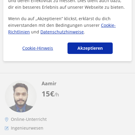
Online-Unterricht in Arabisch (Levantinisch)
und deren Effektivität zu messen. Dies dient auch dazu,
dir ein besseres Erlebnis auf unserer Webseite zu bieten.
& Englisch – für Anfänger, flexibel &
freundlich
Als Muttersprachlerin des levantinischen Arabisch mit sehr
Wenn du auf „Akzeptieren” klickst, erklärst du dich
guten Englischkenntnissen biete ich Online-
einverstanden mit den Bedingungen unserer
Cookie-
Sprachunterstützung für Anfänger an –...
Richtlinien
und
Datenschutzhinweise
.
Cookie-Hinweis
Akzeptieren
Mehr sehen
Kontaktieren
Aamir
15
€
/h
Online-Unterricht
Ingenieurwesen