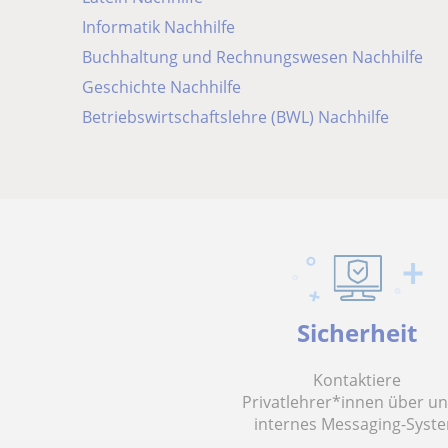
Informatik Nachhilfe
Buchhaltung und Rechnungswesen Nachhilfe
Geschichte Nachhilfe
Betriebswirtschaftslehre (BWL) Nachhilfe
Sicherheit
Kontaktiere
Privatlehrer*innen über u
internes Messaging-Syst