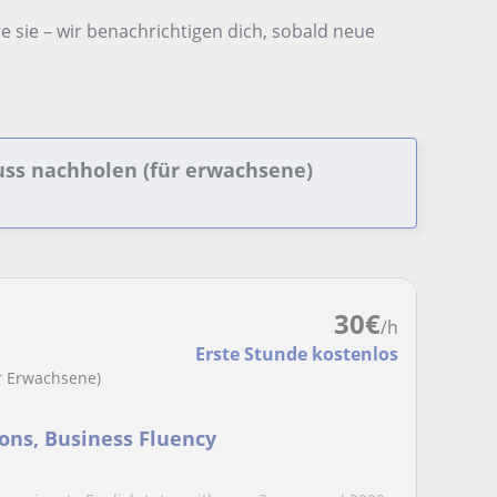
 sie – wir benachrichtigen dich, sobald neue
uss nachholen (für erwachsene)
30
€
/h
Erste Stunde kostenlos
r Erwachsene)
sons, Business Fluency