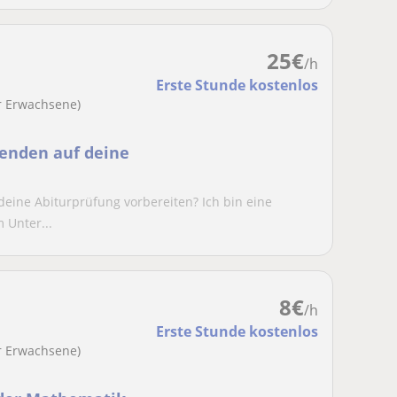
25
€
/h
Erste Stunde kostenlos
r Erwachsene)
enden auf deine
ine Abiturprüfung vorbereiten? Ich bin eine
 Unter...
8
€
/h
Erste Stunde kostenlos
r Erwachsene)