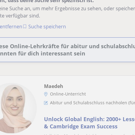
nt, dass deine Suche sehr spezifisch ist.
ine Suche an, um mehr Ergebnisse zu sehen, oder speichere
te verfügbar sind.
r entfernen
Suche speichern
ese Online-Lehrkräfte für abitur und schulabschl
nnten für dich interessant sein
Maedeh
Online-Unterricht
Abitur und Schulabschluss nachholen (fü
Unlock Global English: 2000+ Les
& Cambridge Exam Success