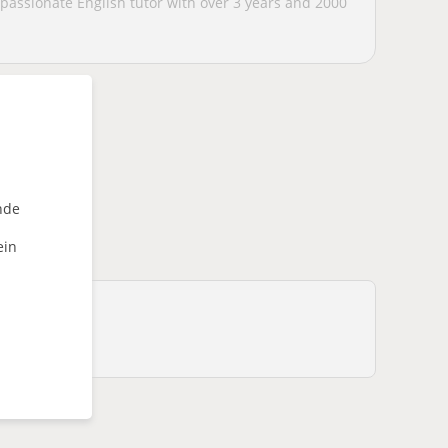
passionate English tutor with over 3 years and 2000
nde
ein