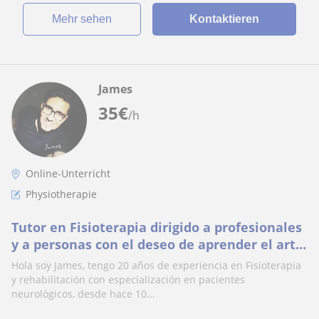
Mehr sehen
Kontaktieren
James
35
€
/h
Online-Unterricht
Physiotherapie
Tutor en Fisioterapia dirigido a profesionales
y a personas con el deseo de aprender el arte
de la relajación en su vida diaria
Hola soy James, tengo 20 años de experiencia en Fisioterapia
y rehabilitación con especialización en pacientes
neurológicos, desde hace 10...