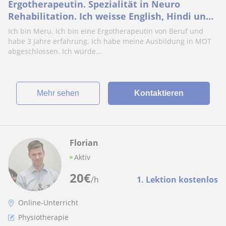
Ergotherapeutin. Spezialität in Neuro
Rehabilitation. Ich weisse English, Hindi und
ein bisschen Deutsch
Ich bin Meru. Ich bin eine Ergotherapeutin von Beruf und
habe 3 Jahre erfahrung. Ich habe meine Ausbildung in MOT
abgeschlossen. Ich würde...
Mehr sehen
Kontaktieren
Florian
Aktiv
20
€
/h
1. Lektion kostenlos
Online-Unterricht
Physiotherapie