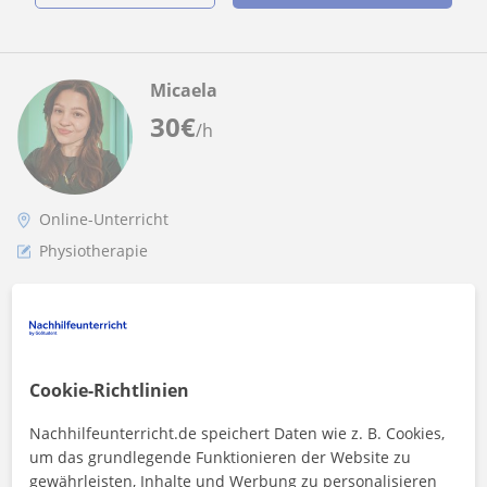
Micaela
30
€
/h
Online-Unterricht
Physiotherapie
Tutora de Fisioterapia que brinda
conocimiento innovador de la rehabilitación
y lesiones
Soy Micaela, licenciada de kinesiología y fisioterapia. Las
áreas que abarco son la neurología y traumatología. Hago
Cookie-Richtlinien
que la rehabilitación...
Nachhilfeunterricht.de speichert Daten wie z. B. Cookies,
um das grundlegende Funktionieren der Website zu
gewährleisten, Inhalte und Werbung zu personalisieren