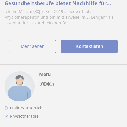
Gesundheitsberufe bietet Nachhilfe für
Gesundheitswissenschaften / den
Ich bin Miriam (30J.) - seit 2019 arbeite ich als
medizinischen Bereich an.
Physiotherapeutin und bin mittlerweile im 3. Lehrjahr als
Dozentin für Gesundheitsberufe....
Mehr sehen
Kontaktieren
Meru
70
€
/h
Online-Unterricht
Physiotherapie