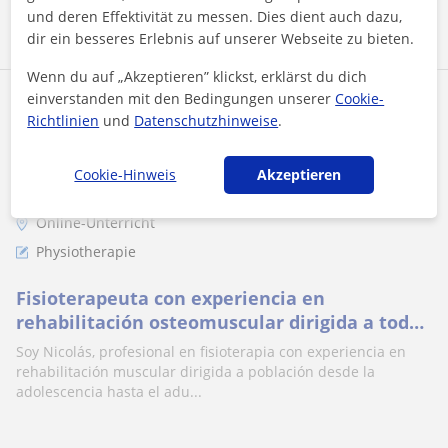
Mehr sehen
Kontaktieren
und deren Effektivität zu messen. Dies dient auch dazu,
dir ein besseres Erlebnis auf unserer Webseite zu bieten.
Wenn du auf „Akzeptieren” klickst, erklärst du dich
einverstanden mit den Bedingungen unserer
Cookie-
Nicolas
Richtlinien
und
Datenschutzhinweise
.
30
€
/h
Cookie-Hinweis
Akzeptieren
Online-Unterricht
Physiotherapie
Fisioterapeuta con experiencia en
rehabilitación osteomuscular dirigida a todo
tipo de población
Soy Nicolás, profesional en fisioterapia con experiencia en
rehabilitación muscular dirigida a población desde la
adolescencia hasta el adu...