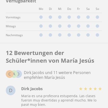
Verfügbarkeit
Mo
Di
Mi
Do
Fr
Sa
So
Vormittags
Mittags
Nachmittags
12 Bewertungen der
Schüler*innen von María Jesús
Dirk Jacobs und 11 weitere Personen
C
A
D
empfehlen María Jesús
★
★
★
★
★
Dirk Jacobs
D
Maria es una profesora estupenda. Las clases
fueron muy divertidas y aprendí mucho. Me lo
pasé muy bien.