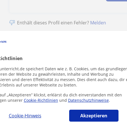
Enthält dieses Profil einen Fehler?
Melden
ichtlinien
lehre (BWL)-Lehrkräfte in Poing die dich int
unterricht.de speichert Daten wie z. B. Cookies, um das grundlege
eren der Website zu gewährleisten, Inhalte und Werbung zu
ieren und deren Effektivität zu messen. Dies dient auch dazu, dir 
Erlebnis auf unserer Webseite zu bieten.
uf „Akzeptieren” klickst, erklärst du dich einverstanden mit den
gen unserer
Cookie-Richtlinien
und
Datenschutzhinweise
.
Cookie-Hinweis
Akzeptieren