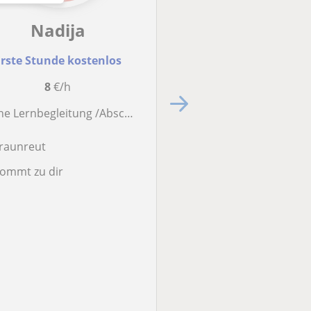
Nadija
Julian
rste Stunde kostenlos
Erste Stunde kost
8
€/h
40
€/h
egleitung /Abschlussprüfung-Vorbereitung RW und BWL. Erfahrung mit Wirtschaftschule, Realschule, BOS/FOS
BWL-Student und gelernter Kaufmann gibt individuelle und auf dich zugeschnittene N
raunreut
Du bist an der Realsc
ommt zu dir
Wirtschaftsschule od
der FOS? Du kommst
BWL/BWR...
Kempten (Allgäu)
Kommt zu dir
★
★
★
★
★
(5)