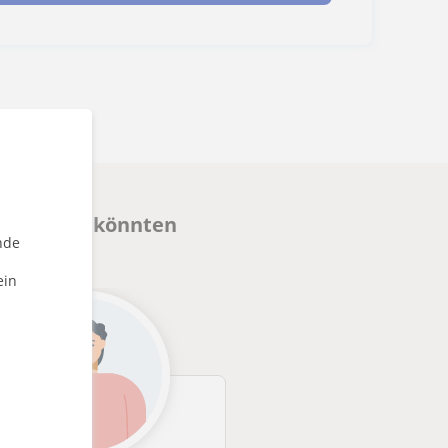
eressieren könnten
nde
ein