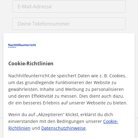
Cookie-Richtlinien
Durch Klicken auf eine der beiden Schaltflächen stimmen Sie
Nachhilfeunterricht.de speichert Daten wie z. B. Cookies,
unserem
Impressum
und unserer
Datenschutzerklärung
zu
um das grundlegende Funktionieren der Website zu
gewährleisten, Inhalte und Werbung zu personalisieren
und deren Effektivität zu messen. Dies dient auch dazu,
Nachricht senden
dir ein besseres Erlebnis auf unserer Webseite zu bieten.
Wenn du auf „Akzeptieren” klickst, erklärst du dich
einverstanden mit den Bedingungen unserer
Cookie-
Richtlinien
und
Datenschutzhinweise
.
Profil teilen