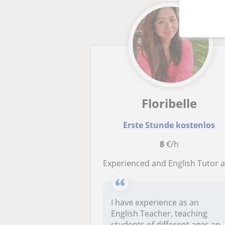
Floribelle
Erste Stunde kostenlos
8
€/h
Experienced and English Tutor as well as English Teache
I have experience as an
English Teacher, teaching
students of different ages an