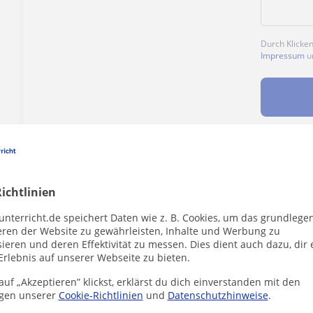
Durch Klicke
Impressum
u
Enthält dieses Profil einen Fehler?
Melden
ichtlinien
unterricht.de speichert Daten wie z. B. Cookies, um das grundlege
eren der Website zu gewährleisten, Inhalte und Werbung zu
ieren und deren Effektivität zu messen. Dies dient auch dazu, dir 
Erlebnis auf unserer Webseite zu bieten.
er die dich interessieren könnten
uf „Akzeptieren” klickst, erklärst du dich einverstanden mit den
gen unserer
Cookie-Richtlinien
und
Datenschutzhinweise
.