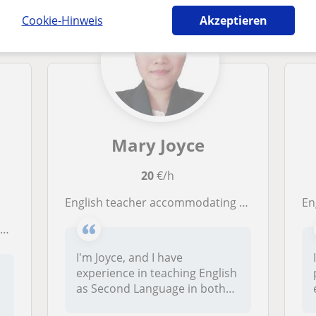
Cookie-Hinweis
Akzeptieren
Mary Joyce
20
€/h
English teacher accommodating learners of all ages (KG-Adult).
Eng
r
I'm Joyce, and I have
experience in teaching English
as Second Language in both
in-c...
d