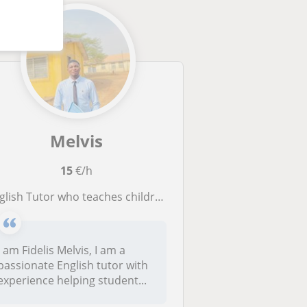
Melvis
15
€/h
lish Tutor who teaches children how to speak proper English My
I am Fidelis Melvis, I am a
passionate English tutor with
experience helping student...