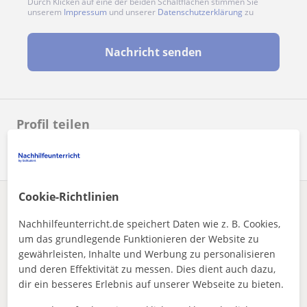
Durch Klicken auf eine der beiden Schaltflächen stimmen Sie
unserem
Impressum
und unserer
Datenschutzerklärung
zu
Nachricht senden
Profil teilen
Cookie-Richtlinien
Enthält dieses Profil einen Fehler?
Melden
Nachhilfeunterricht.de speichert Daten wie z. B. Cookies,
um das grundlegende Funktionieren der Website zu
Nachhilfeunterricht
Online
Englisch
gewährleisten, Inhalte und Werbung zu personalisieren
Übersetzerin und Dolmetscherin aus Leidenschaft
und deren Effektivität zu messen. Dies dient auch dazu,
dir ein besseres Erlebnis auf unserer Webseite zu bieten.
Andere Online-EnglischLehrer die dich
interessieren könnten