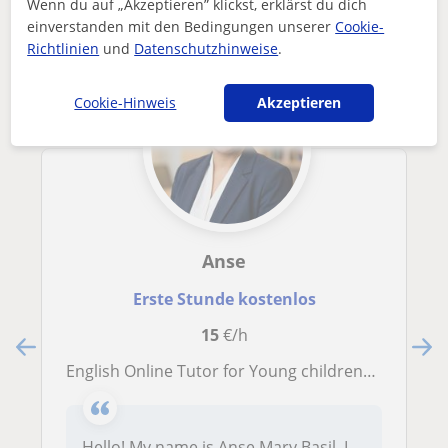
Wenn du auf „Akzeptieren” klickst, erklärst du dich
einverstanden mit den Bedingungen unserer
Cookie-
Richtlinien
und
Datenschutzhinweise
.
Cookie-Hinweis
Akzeptieren
Anse
Erste Stunde kostenlos
15
€/h
English Online Tutor for Young childrens .Learn English with fun and interactive.
Hello! My name is Anse Mary Basil. I