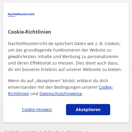
Durch Klicken auf eine der beiden Schaltflächen stimmen Sie
Cookie-Richtlinien
unserem
Impressum
und unserer
Datenschutzerklärung
zu
Nachhilfeunterricht.de speichert Daten wie z. B. Cookies,
Nachricht senden
um das grundlegende Funktionieren der Website zu
gewährleisten, Inhalte und Werbung zu personalisieren
und deren Effektivität zu messen. Dies dient auch dazu,
dir ein besseres Erlebnis auf unserer Webseite zu bieten.
Profil teilen
Wenn du auf „Akzeptieren” klickst, erklärst du dich
einverstanden mit den Bedingungen unserer
Cookie-
Richtlinien
und
Datenschutzhinweise
.
Cookie-Hinweis
Akzeptieren
Enthält dieses Profil einen Fehler?
Melden
Nachhilfeunterricht
Erdkunde
München