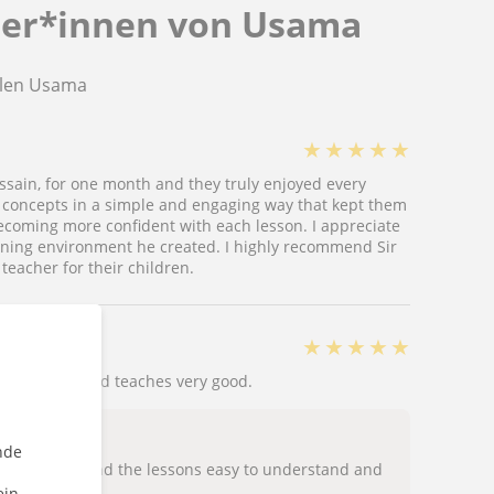
ler*innen von Usama
hlen Usama
★
★
★
★
★
sain, for one month and they truly enjoyed every
 concepts in a simple and engaging way that kept them
ecoming more confident with each lesson. I appreciate
arning environment he created. I highly recommend Sir
teacher for their children.
★
★
★
★
★
 understand and teaches very good.
nde
y glad you found the lessons easy to understand and
ein