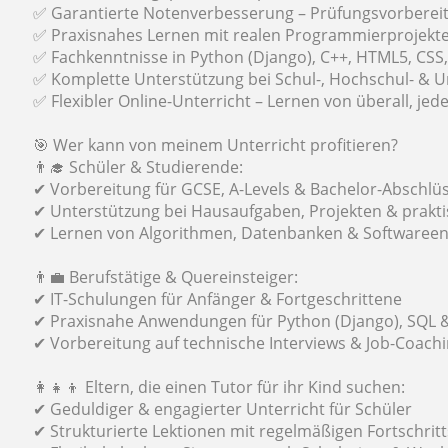
✅ Garantierte Notenverbesserung – Prüfungsvorberei
✅ Praxisnahes Lernen mit realen Programmierprojekt
✅ Fachkenntnisse in Python (Django), C++, HTML5, CSS,
✅ Komplette Unterstützung bei Schul-, Hochschul- & U
✅ Flexibler Online-Unterricht – Lernen von überall, jede
🎯 Wer kann von meinem Unterricht profitieren?
👨‍🎓 Schüler & Studierende:
✔ Vorbereitung für GCSE, A-Levels & Bachelor-Abschlü
✔ Unterstützung bei Hausaufgaben, Projekten & prakt
✔ Lernen von Algorithmen, Datenbanken & Softwareen
👨‍💼 Berufstätige & Quereinsteiger:
✔ IT-Schulungen für Anfänger & Fortgeschrittene
✔ Praxisnahe Anwendungen für Python (Django), SQL 
✔ Vorbereitung auf technische Interviews & Job-Coach
👩‍👧‍👦 Eltern, die einen Tutor für ihr Kind suchen:
✔ Geduldiger & engagierter Unterricht für Schüler
✔ Strukturierte Lektionen mit regelmäßigen Fortschrit