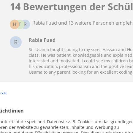
14 Bewertungen der Schü
Rabia Fuad und 13 weitere Personen empfe
H
T
R
Rabia Fuad
R
Sir Usama taught coding to my sons, Hassan and Hus
class. He was patient, knowledgeable and explained
interested and motivated. I could see my children b
his dedication, professionalism and the positive le
Usama to any parent looking for an excellent coding 
Taim
T
The teacher was very nice and kind and its easy to
ichtlinien
Usama hat geantwortet:
unterricht.de speichert Daten wie z. B. Cookies, um das grundlege
Thank you so much for your kind words! I’m reall
eren der Website zu gewährleisten, Inhalte und Werbung zu
enjoyable.
ieren und deren Effektivität zu messen. Dies dient auch dazu, dir 