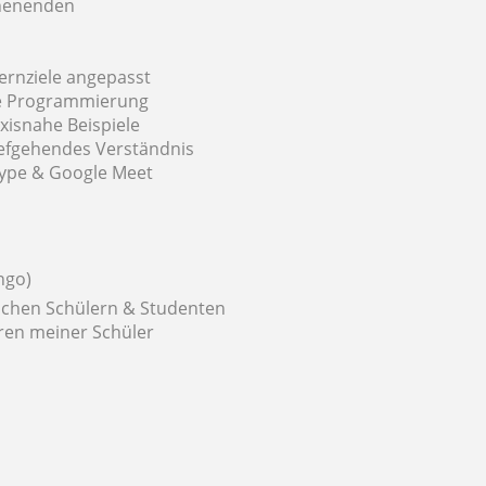
chenenden
Lernziele angepasst
ive Programmierung
xisnahe Beispiele
iefgehendes Verständnis
Skype & Google Meet
ngo)
reichen Schülern & Studenten
eren meiner Schüler