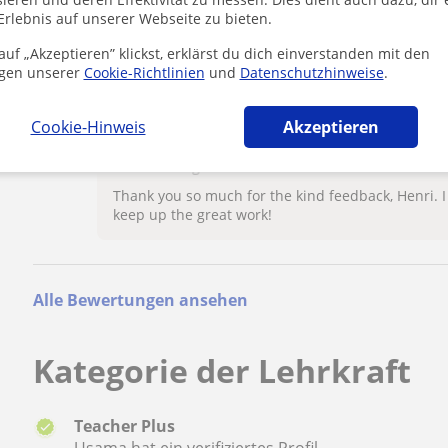
Erlebnis auf unserer Webseite zu bieten.
uf „Akzeptieren” klickst, erklärst du dich einverstanden mit den
gen unserer
Cookie-Richtlinien
und
Datenschutzhinweise
.
Henri
H
He is a graete Tutor He knows what He is Talking ab
Cookie-Hinweis
Akzeptieren
Usama hat geantwortet:
Thank you so much for the kind feedback, Henri. I
keep up the great work!
Alle Bewertungen ansehen
Kategorie der Lehrkraft
Teacher Plus
Usama hat ein verifiziertes Profil