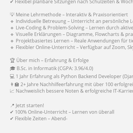
✔ Flexibel planbare Sitzungen nach Schulzeiten & Wo
💡 Meine Lehrmethode – Interaktiv & Praxisorientiert
🔹 Individuelle Betreuung – Unterricht an persönliche 
🔹 Live-Coding & Problem-Solving – Lernen durch akt
🔹 Visuelle Erklärungen – Diagramme, Flowcharts & pra
🔹 Projektbasiertes Lernen – Reale Anwendungen für t
🔹 Flexibler Online-Unterricht – Verfügbar auf Zoom, 
🏆 Über mich – Erfahrung & Erfolge
🎓 B.Sc. in Informatik (CGPA: 3.96/4.0)
💻 1 Jahr Erfahrung als Python Backend Developer (Dja
👨‍🏫 2+ Jahre Nachhilfeerfahrung mit über 100 erfolg
📈 Nachweislich bessere Noten & erfolgreiche IT-Karri
📍 Jetzt starten!
✔ 100% Online-Unterricht – Lernen von überall
✔ Flexible Zeiten – Abend-