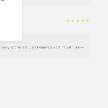
★
★
★
★
★
out
 really appreciate it and enjoyed working with you—