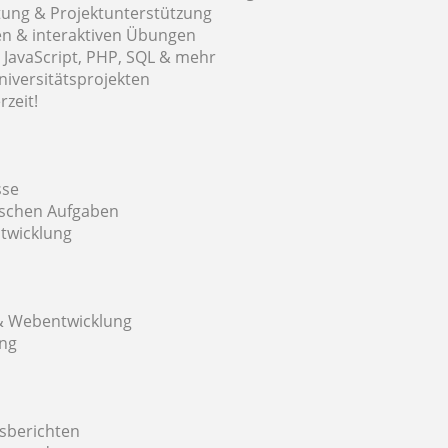
tung & Projektunterstützung
en & interaktiven Übungen
 JavaScript, PHP, SQL & mehr
niversitätsprojekten
rzeit!
sse
ischen Aufgaben
twicklung
& Webentwicklung
ing
tsberichten