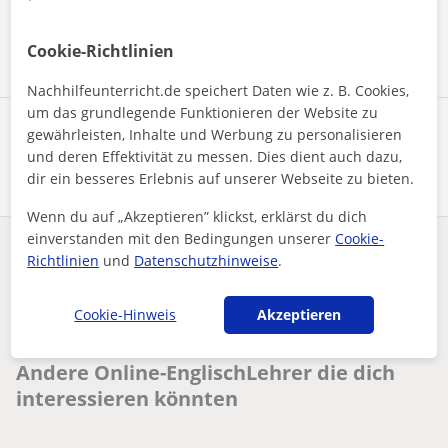
Nachricht senden
Cookie-Richtlinien
Nachhilfeunterricht.de speichert Daten wie z. B. Cookies,
um das grundlegende Funktionieren der Website zu
Profil teilen
gewährleisten, Inhalte und Werbung zu personalisieren
und deren Effektivität zu messen. Dies dient auch dazu,
dir ein besseres Erlebnis auf unserer Webseite zu bieten.
Wenn du auf „Akzeptieren” klickst, erklärst du dich
einverstanden mit den Bedingungen unserer
Cookie-
Enthält dieses Profil einen Fehler?
Melden
Richtlinien
und
Datenschutzhinweise
.
Nachhilfeunterricht
Online
Englisch
Cookie-Hinweis
Akzeptieren
Englisch Nachhilfe online Grammatik Aussprache für die 1.6....
Andere Online-EnglischLehrer die dich
interessieren könnten