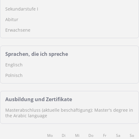
Sekundarstufe I
Abitur
Erwachsene
Sprachen, die ich spreche
Englisch
Polnisch
Ausbildung und Zertifikate
Masterabschluss (aktuelle beschäftigung): Master's degree in
the Arabic language
Mo
Di
Mi
Do
Fr
Sa
So