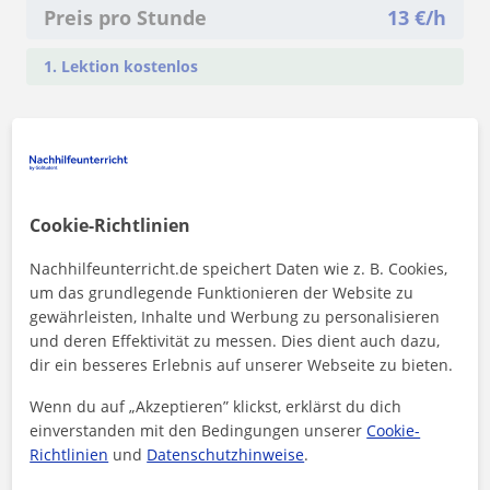
Preis pro Stunde
13
€/h
1. Lektion kostenlos
Cookie-Richtlinien
Nachhilfeunterricht.de speichert Daten wie z. B. Cookies,
um das grundlegende Funktionieren der Website zu
gewährleisten, Inhalte und Werbung zu personalisieren
und deren Effektivität zu messen. Dies dient auch dazu,
dir ein besseres Erlebnis auf unserer Webseite zu bieten.
Wenn du auf „Akzeptieren” klickst, erklärst du dich
einverstanden mit den Bedingungen unserer
Cookie-
Durch Klicken auf eine der beiden Schaltflächen stimmen Sie unserem
Impressum
und unserer
Datenschutzerklärung
zu
Richtlinien
und
Datenschutzhinweise
.