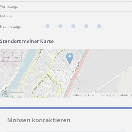
Vormittags
Mittags
Nachmittags
Standort meiner Kurse
+
−
500 m
2000 ft
Leaflet
| ©
OpenStreetMap
contributors
Mohsen kontaktieren