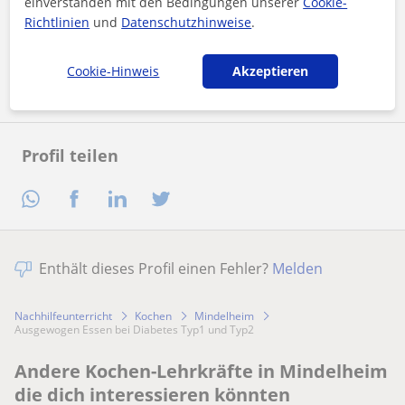
einverstanden mit den Bedingungen unserer
Cookie-
unserem
Impressum
und unserer
Datenschutzerklärung
zu
Richtlinien
und
Datenschutzhinweise
.
Nachricht senden
Cookie-Hinweis
Akzeptieren
Profil teilen
Enthält dieses Profil einen Fehler?
Melden
Nachhilfeunterricht
Kochen
Mindelheim
Ausgewogen Essen bei Diabetes Typ1 und Typ2
Andere Kochen-Lehrkräfte in Mindelheim
die dich interessieren könnten