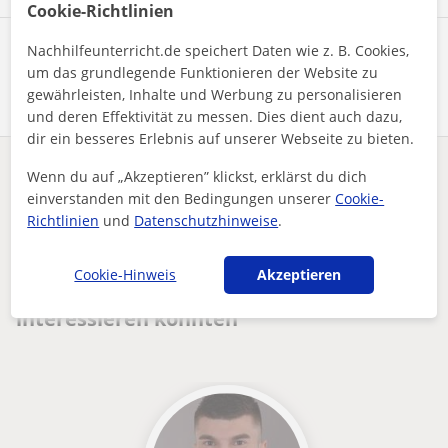
Cookie-Richtlinien
Nachhilfeunterricht.de speichert Daten wie z. B. Cookies,
Profil teilen
um das grundlegende Funktionieren der Website zu
gewährleisten, Inhalte und Werbung zu personalisieren
und deren Effektivität zu messen. Dies dient auch dazu,
dir ein besseres Erlebnis auf unserer Webseite zu bieten.
Wenn du auf „Akzeptieren” klickst, erklärst du dich
Enthält dieses Profil einen Fehler?
Melden
einverstanden mit den Bedingungen unserer
Cookie-
Richtlinien
und
Datenschutzhinweise
.
Nachhilfeunterricht
Online
Physik
Maths teacher who teaches children of 0 to 15years.
Cookie-Hinweis
Akzeptieren
Andere Online-PhysikLehrer die dich
interessieren könnten