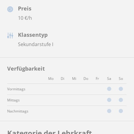
Preis
10
€/h
Klassentyp
Sekundarstufe I
Verfügbarkeit
Mo
Di
Mi
Do
Fr
Sa
So
Vormittags
Mittags
Nachmittags
Kategorie der Lehrkraft