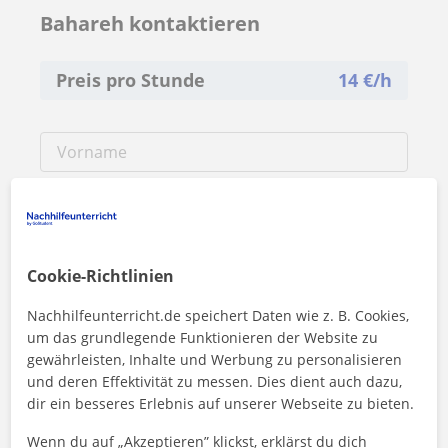
Bahareh kontaktieren
Preis pro Stunde
14
€/h
Cookie-Richtlinien
Nachhilfeunterricht.de speichert Daten wie z. B. Cookies,
um das grundlegende Funktionieren der Website zu
gewährleisten, Inhalte und Werbung zu personalisieren
und deren Effektivität zu messen. Dies dient auch dazu,
dir ein besseres Erlebnis auf unserer Webseite zu bieten.
Durch Klicken auf eine der beiden Schaltflächen stimmen Sie
Wenn du auf „Akzeptieren” klickst, erklärst du dich
unserem
Impressum
und unserer
Datenschutzerklärung
zu