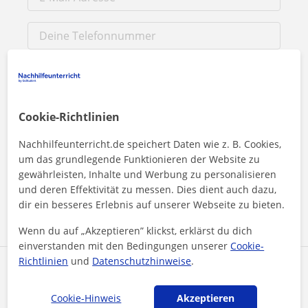
Cookie-Richtlinien
Nachhilfeunterricht.de speichert Daten wie z. B. Cookies,
Durch Klicken auf eine der beiden Schaltflächen stimmen Sie
um das grundlegende Funktionieren der Website zu
unserem
Impressum
und unserer
Datenschutzerklärung
zu
gewährleisten, Inhalte und Werbung zu personalisieren
und deren Effektivität zu messen. Dies dient auch dazu,
Nachricht senden
dir ein besseres Erlebnis auf unserer Webseite zu bieten.
Wenn du auf „Akzeptieren” klickst, erklärst du dich
einverstanden mit den Bedingungen unserer
Cookie-
Richtlinien
und
Datenschutzhinweise
.
Profil teilen
Cookie-Hinweis
Akzeptieren