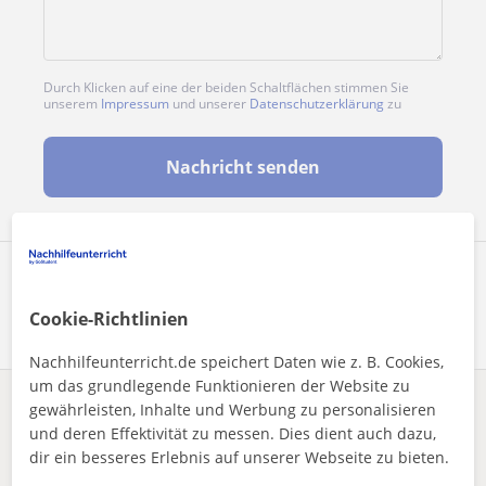
Durch Klicken auf eine der beiden Schaltflächen stimmen Sie
unserem
Impressum
und unserer
Datenschutzerklärung
zu
Nachricht senden
Profil teilen
Cookie-Richtlinien
Nachhilfeunterricht.de speichert Daten wie z. B. Cookies,
um das grundlegende Funktionieren der Website zu
gewährleisten, Inhalte und Werbung zu personalisieren
Enthält dieses Profil einen Fehler?
Melden
und deren Effektivität zu messen. Dies dient auch dazu,
dir ein besseres Erlebnis auf unserer Webseite zu bieten.
Nachhilfeunterricht
Gitarre
Gießen, Universitätsstadt