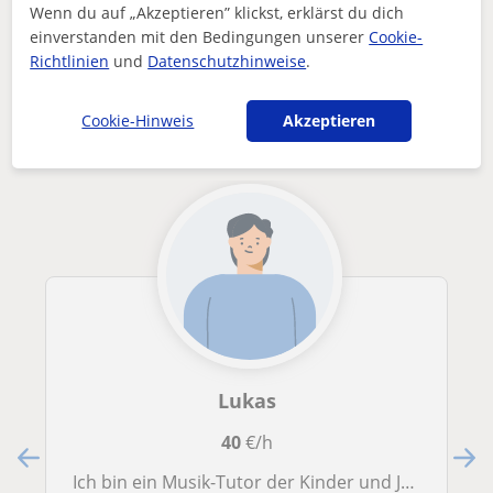
RPJAM Student gibt Gitarrenunterricht für Anfänger und Fortg...
Wenn du auf „Akzeptieren” klickst, erklärst du dich
einverstanden mit den Bedingungen unserer
Cookie-
Andere Gitarre-Lehrkräfte in Gießen,
Richtlinien
und
Datenschutzhinweise
.
Universitätsstadt die dich interessieren
könnten
Cookie-Hinweis
Akzeptieren
Lukas
40
€/h
Ich bin ein Musik-Tutor der Kinder und Jugendliche aller Altersklassen unterrichtet.