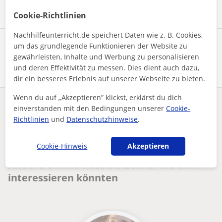
Cookie-Richtlinien
Nachhilfeunterricht.de speichert Daten wie z. B. Cookies,
Profil teilen
um das grundlegende Funktionieren der Website zu
gewährleisten, Inhalte und Werbung zu personalisieren
und deren Effektivität zu messen. Dies dient auch dazu,
dir ein besseres Erlebnis auf unserer Webseite zu bieten.
Wenn du auf „Akzeptieren” klickst, erklärst du dich
Enthält dieses Profil einen Fehler?
Melden
einverstanden mit den Bedingungen unserer
Cookie-
Richtlinien
und
Datenschutzhinweise
.
Nachhilfeunterricht
Online
Russisch
Friendly Russian language tutor for beginners with simple an...
Cookie-Hinweis
Akzeptieren
Andere Online-RussischLehrer die dich
interessieren könnten