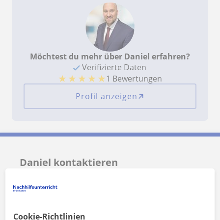
beschränkte Geschäftsfähigkeit,
Taschengeldparagraph, Anfechtung, die
Stellvertretungsregeln oder die
Anscheinsvollmacht beigebracht. Die Nachhilfe
mit Daniel kann ich nur empfehlen. Ein absoluter
Glücksgriff für mich!
Möchtest du mehr über Daniel erfahren?
Verifizierte Daten
★
★
★
★
★
1 Bewertungen
Profil anzeigen
Daniel kontaktieren
Preis pro Stunde
35
€/h
Cookie-Richtlinien