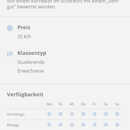
von einem Korrektor im Strafrecht mit einem „Sehr
gut" bewertet worden.
Preis
35
€/h
Klassentyp
Studierende
Erwachsene
Verfügbarkeit
Mo
Di
Mi
Do
Fr
Sa
So
Vormittags
Mittags