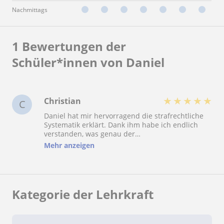
Nachmittags
1 Bewertungen der
Schüler*innen von Daniel
★
★
★
★
★
Christian
C
Daniel hat mir hervorragend die strafrechtliche
Systematik erklärt. Dank ihm habe ich endlich
verstanden, was genau der
Erlaubnistatbestandsirrtum ist und wie ich
Mehr anzeigen
sauber sowie dogmatisch den Raub von der
räuberischen Erpressung abgrenzen muss. Auch
weiß ich nun, dass ich bei jedem Tatkomplex alle
relevanten Strafbarkeiten finden und prüfen
muss. Daniel war immer pünktlich, freundlich
Kategorie der Lehrkraft
und hat mit seiner empathischen Art dafür
gesorgt, dass ich vor den Prüfungen nicht noch
mehr durchdrehe. Auch im Zivilrecht hat Daniel
mir schnell und sicher die Basics wie