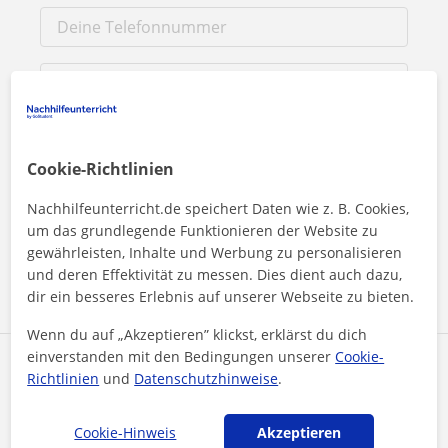
Cookie-Richtlinien
Durch Klicken auf eine der beiden Schaltflächen stimmen Sie
unserem
Impressum
und unserer
Datenschutzerklärung
zu
Nachhilfeunterricht.de speichert Daten wie z. B. Cookies,
um das grundlegende Funktionieren der Website zu
gewährleisten, Inhalte und Werbung zu personalisieren
Nachricht senden
und deren Effektivität zu messen. Dies dient auch dazu,
dir ein besseres Erlebnis auf unserer Webseite zu bieten.
Wenn du auf „Akzeptieren” klickst, erklärst du dich
einverstanden mit den Bedingungen unserer
Cookie-
Profil teilen
Richtlinien
und
Datenschutzhinweise
.
Cookie-Hinweis
Akzeptieren