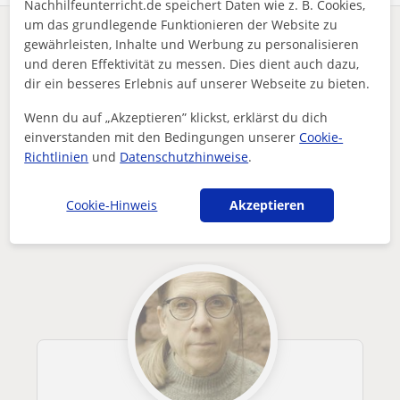
Nachhilfeunterricht.de speichert Daten wie z. B. Cookies,
um das grundlegende Funktionieren der Website zu
Enthält dieses Profil einen Fehler?
Melden
gewährleisten, Inhalte und Werbung zu personalisieren
und deren Effektivität zu messen. Dies dient auch dazu,
dir ein besseres Erlebnis auf unserer Webseite zu bieten.
Nachhilfeunterricht
Advanced Certificate in English (CAE) C1
Frankfurt am Main
Wenn du auf „Akzeptieren” klickst, erklärst du dich
Experienced and Passionate English Language Teacher is waiti...
einverstanden mit den Bedingungen unserer
Cookie-
Andere Advanced Certificate in English
Richtlinien
und
Datenschutzhinweise
.
(CAE) C1-lehrer in Frankfurt am Main die
dich interessieren könnten
Cookie-Hinweis
Akzeptieren