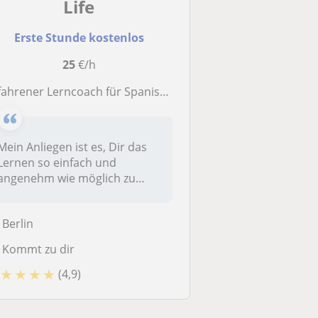
Life
Erste Stunde kostenlos
25
€/h
ahrener Lerncoach für Spanisch und Französisch. Nachhilfelehrerin
Mein Anliegen ist es, Dir das
Lernen so einfach und
angenehm wie möglich zu
machen.I...
Berlin
Kommt zu dir
★
★
★
★
(4,9)