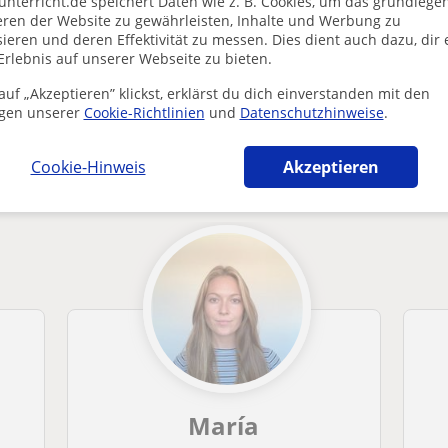
unterricht.de speichert Daten wie z. B. Cookies, um das grundlege
Enthält dieses Profil einen Fehler?
Melden
eren der Website zu gewährleisten, Inhalte und Werbung zu
ieren und deren Effektivität zu messen. Dies dient auch dazu, dir 
Erlebnis auf unserer Webseite zu bieten.
uf „Akzeptieren” klickst, erklärst du dich einverstanden mit den
gen unserer
Cookie-Richtlinien
und
Datenschutzhinweise
.
er die dich interessieren könnten
Cookie-Hinweis
Akzeptieren
María