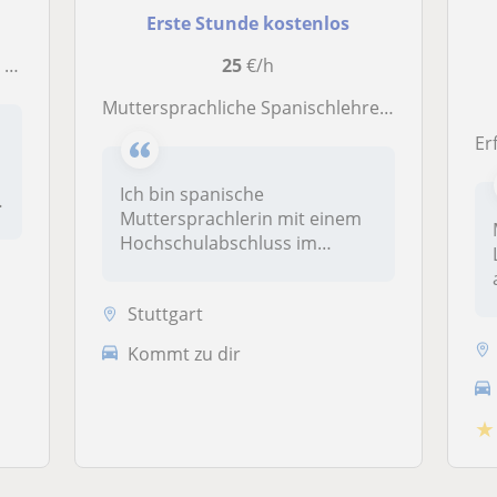
Erste Stunde kostenlos
n.
25
€/h
Muttersprachliche Spanischlehrerin – Online-Unterricht auf Englisch für alle Niveaus
Erf
Ich bin spanische
Muttersprachlerin mit einem
Hochschulabschluss im
Grundschullehram...
Stuttgart
Kommt zu dir
★