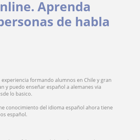
nline. Aprenda
personas de habla
 experiencia formando alumnos en Chile y gran
an y puedo enseñar español a alemanes via
de lo basico.
iene conocimiento del idioma español ahora tiene
mos español.