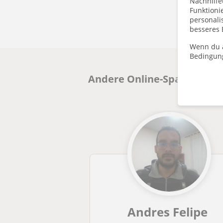
Nachhilfe
Funktioni
personalis
besseres 
Wenn du a
Bedingun
Andere Online-SpanischLehr
Andres Felipe