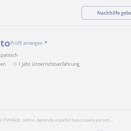
Nachhilfe geb
to
Profil anzeigen
Spanisch
aten
1 Jahr Unterrichtserfahrung
de ESPAÑOL online. Aprenda español basico para person...