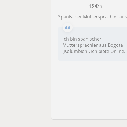
15
€/h
Spanischer Muttersprachler aus Bogotá bietet Online-Spanischunterricht für Anfänger und Mittelstufe a
Ich bin spanischer
Muttersprachler aus Bogotá
(Kolumbien). Ich biete Online-
Spanisch...