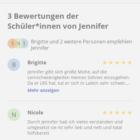
3 Bewertungen der
Schüler*innen von Jennifer
Brigitte und 2 weitere Personen empfehlen
S
N
B
Jennifer
★
★
★
★
★
Brigitte
B
Jennifer gibt sich große Mühe, auf die
Lernschwierigkeiten meines Sohnes einzugehen.
Da er LRS hat, tut er sich in Latein sehr schwer,
die Formen zu erkennen. Jennifer hat mit ihm
Mehr anzeigen
eine Strategie entwickelt, damit er die wichtigsten
Endungen trotz seiner Lernschwierigkeiten
verbessern kann. Aus diesem Grund steht mein
Sohn aktuell 2, nachdem er mit einer 5 in Latein
★
★
★
★
★
Nicole
N
gestartet ist. Daumen hoch für diese tolle Fau! 5
Durch Jennifer hab ich vieles verstanden und
Sterne sind zu wenig! ????????????????????
umgesetzt sie ist sehr lieb und nett und total
hilfsbereit