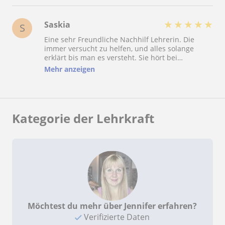
★
★
★
★
★
Saskia
S
Eine sehr Freundliche Nachhilf Lehrerin. Die
immer versucht zu helfen, und alles solange
erklärt bis man es versteht. Sie hört bei
schulischen Problemen zu, um zu helfen das man
Mehr anzeigen
den Stoff versteht. Kann ich mit guten Gewissen
weiter empfehlen.
Kategorie der Lehrkraft
Möchtest du mehr über Jennifer erfahren?
Verifizierte Daten