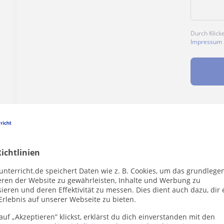
Durch Klick
Impressum
Enthält dieses Profil einen Fehler?
Melden
ichtlinien
unterricht.de speichert Daten wie z. B. Cookies, um das grundlege
eren der Website zu gewährleisten, Inhalte und Werbung zu
ieren und deren Effektivität zu messen. Dies dient auch dazu, dir 
er die dich interessieren könnten
Erlebnis auf unserer Webseite zu bieten.
uf „Akzeptieren” klickst, erklärst du dich einverstanden mit den