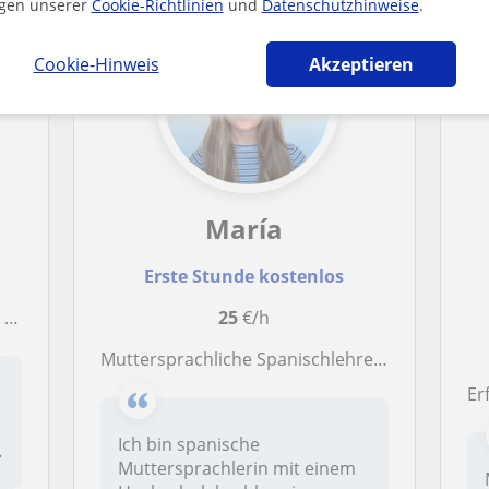
gen unserer
Cookie-Richtlinien
und
Datenschutzhinweise
.
Cookie-Hinweis
Akzeptieren
María
Erste Stunde kostenlos
n.
25
€/h
Muttersprachliche Spanischlehrerin – Online-Unterricht auf Englisch für alle Niveaus
Erf
Ich bin spanische
Muttersprachlerin mit einem