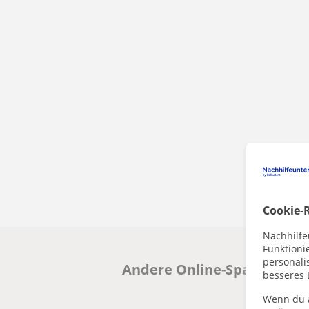
Cookie-R
Nachhilfe
Funktioni
personalis
Andere Online-SpanischLehr
besseres 
Wenn du a