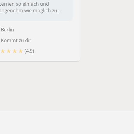
Lernen so einfach und
angenehm wie möglich zu
machen.I...
Berlin
Kommt zu dir
★
★
★
★
(4,9)