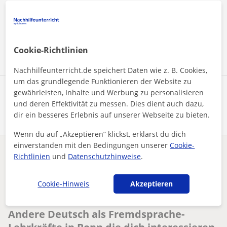
Durch Klicken auf eine der beiden Schaltflächen stimmen Sie
unserem
Impressum
und unserer
Datenschutzerklärung
zu
Nachricht senden
Cookie-Richtlinien
Nachhilfeunterricht.de speichert Daten wie z. B. Cookies,
um das grundlegende Funktionieren der Website zu
Profil teilen
gewährleisten, Inhalte und Werbung zu personalisieren
und deren Effektivität zu messen. Dies dient auch dazu,
dir ein besseres Erlebnis auf unserer Webseite zu bieten.
Wenn du auf „Akzeptieren” klickst, erklärst du dich
einverstanden mit den Bedingungen unserer
Cookie-
Enthält dieses Profil einen Fehler?
Melden
Richtlinien
und
Datenschutzhinweise
.
Cookie-Hinweis
Akzeptieren
Nachhilfeunterricht
Deutsch als Fremdsprache
Bonn
Erfahrener DaF- und DaZ-Lehrer mit über 15 Jahren Unterricht...
Andere Deutsch als Fremdsprache-