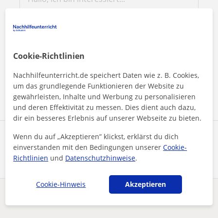
Durch Klicken auf eine der beiden Schaltflächen stimmen Sie
Cookie-Richtlinien
unserem
Impressum
und unserer
Datenschutzerklärung
zu
Nachhilfeunterricht.de speichert Daten wie z. B. Cookies,
um das grundlegende Funktionieren der Website zu
Nachricht senden
gewährleisten, Inhalte und Werbung zu personalisieren
und deren Effektivität zu messen. Dies dient auch dazu,
dir ein besseres Erlebnis auf unserer Webseite zu bieten.
Wenn du auf „Akzeptieren” klickst, erklärst du dich
Profil teilen
einverstanden mit den Bedingungen unserer
Cookie-
Richtlinien
und
Datenschutzhinweise
.
Cookie-Hinweis
Akzeptieren
Enthält dieses Profil einen Fehler?
Melden