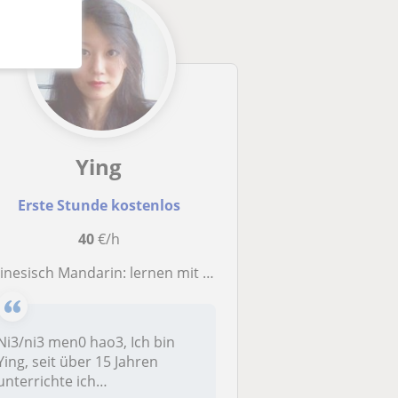
Ying
Erste Stunde kostenlos
40
€/h
inesisch Mandarin: lernen mit Ying durch Spaß, Sinne und Lieb
Ni3/ni3 men0 hao3, Ich bin
Ying, seit über 15 Jahren
unterrichte ich