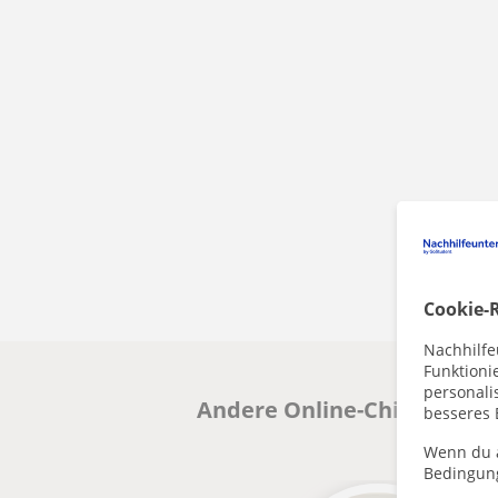
Cookie-R
Nachhilfe
Funktioni
personalis
Andere Online-ChinesischLe
besseres 
Wenn du a
Bedingun