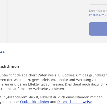
Durch Klicke
Impressum
u
Enthält dieses Profil einen Fehler?
Melden
ichtlinien
unterricht.de speichert Daten wie z. B. Cookies, um das grundlege
eren der Website zu gewährleisten, Inhalte und Werbung zu
ieren und deren Effektivität zu messen. Dies dient auch dazu, dir 
hrer die dich interessieren könnten
Erlebnis auf unserer Webseite zu bieten.
uf „Akzeptieren” klickst, erklärst du dich einverstanden mit den
gen unserer
Cookie-Richtlinien
und
Datenschutzhinweise
.