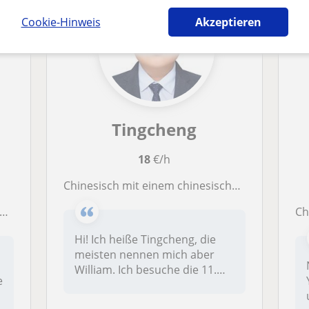
Cookie-Hinweis
Akzeptieren
Tingcheng
18
€/h
Chinesisch mit einem chinesischen Muttersprachler – Chinesisch mit einem chinesischen Muttersprachler, Personalisiert und effektiv
Ch
Hi! Ich heiße Tingcheng, die
meisten nennen mich aber
William. Ich besuche die 11.
e
K...