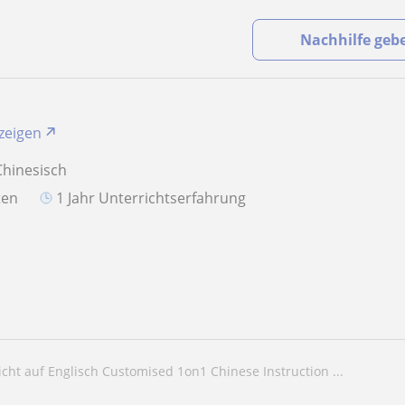
Nachhilfe geb
nzeigen
Chinesisch
aten
1 Jahr Unterrichtserfahrung
richt auf Englisch Customised 1on1 Chinese Instruction ...