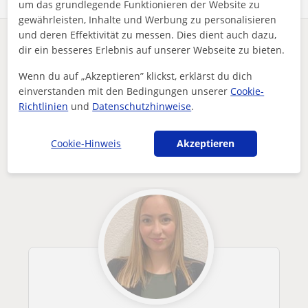
um das grundlegende Funktionieren der Website zu
gewährleisten, Inhalte und Werbung zu personalisieren
und deren Effektivität zu messen. Dies dient auch dazu,
Enthält dieses Profil einen Fehler?
Melden
dir ein besseres Erlebnis auf unserer Webseite zu bieten.
Wenn du auf „Akzeptieren” klickst, erklärst du dich
Nachhilfeunterricht
Spanisch
Berlin
einverstanden mit den Bedingungen unserer
Cookie-
Spanischuterricht mit Fokus auf Kommunikation, Selbstvertrau...
Richtlinien
und
Datenschutzhinweise
.
Andere Spanisch-Lehrkräfte in Berlin die
dich interessieren könnten
Cookie-Hinweis
Akzeptieren