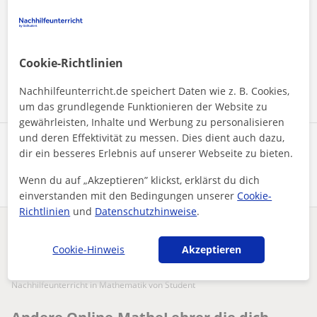
Durch Klicken auf eine der beiden Schaltflächen stimmen Sie
unserem
Impressum
und unserer
Datenschutzerklärung
zu
Cookie-Richtlinien
Nachricht senden
Nachhilfeunterricht.de speichert Daten wie z. B. Cookies,
um das grundlegende Funktionieren der Website zu
gewährleisten, Inhalte und Werbung zu personalisieren
und deren Effektivität zu messen. Dies dient auch dazu,
Profil teilen
dir ein besseres Erlebnis auf unserer Webseite zu bieten.
Wenn du auf „Akzeptieren” klickst, erklärst du dich
einverstanden mit den Bedingungen unserer
Cookie-
Richtlinien
und
Datenschutzhinweise
.
Enthält dieses Profil einen Fehler?
Melden
Cookie-Hinweis
Akzeptieren
Nachhilfeunterricht
Online
Mathe
Nachhilfeunterricht in Mathematik von Student