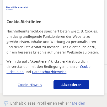
Cookie-Richtlinien
Durch Klicken auf eine der beiden Schaltflächen stimmen Sie
Nachhilfeunterricht.de speichert Daten wie z. B. Cookies,
unserem
Impressum
und unserer
Datenschutzerklärung
zu
um das grundlegende Funktionieren der Website zu
gewährleisten, Inhalte und Werbung zu personalisieren
und deren Effektivität zu messen. Dies dient auch dazu,
Nachricht senden
dir ein besseres Erlebnis auf unserer Webseite zu bieten.
Wenn du auf „Akzeptieren” klickst, erklärst du dich
einverstanden mit den Bedingungen unserer
Cookie-
Richtlinien
und
Datenschutzhinweise
.
Profil teilen
Cookie-Hinweis
Akzeptieren
Enthält dieses Profil einen Fehler?
Melden