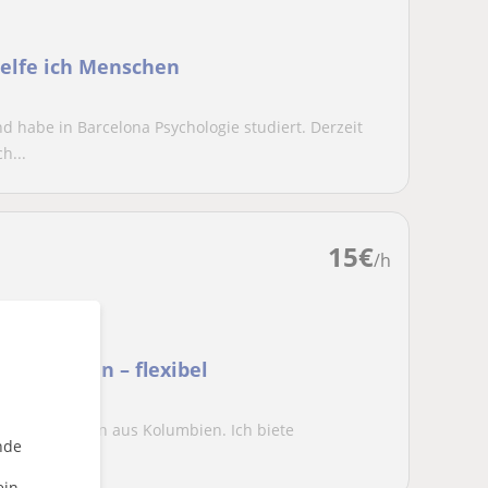
helfe ich Menschen
nd habe in Barcelona Psychologie studiert. Derzeit
h...
15
€
/h
er Lehrerin – flexibel
Spanischlehrerin aus Kolumbien. Ich biete
nde
und Erwa...
ein