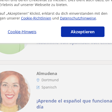
Erlebnis auf unserer Webseite zu bieten.
uf „Akzeptieren” klickst, erklärst du dich einverstanden mit den
Fatima
gen unserer
Cookie-Richtlinien
und
Datenschutzhinweise
.
Dortmund
Spanisch
Cookie-Hinweis
Akzeptieren
Nachhilfe von Spanisch von eine
Almudena
Dortmund
Spanisch
¡Aprende el español que funciona
día