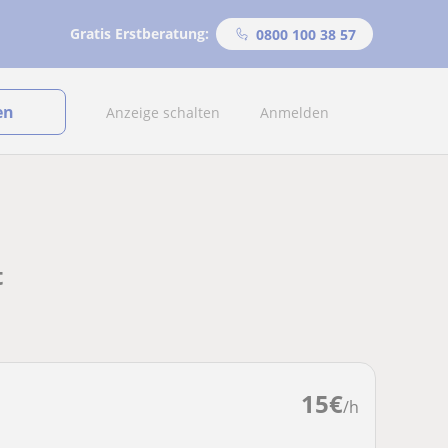
Gratis Erstberatung:
0800 100 38 57
en
Anzeige schalten
Anmelden
t
15
€
/h