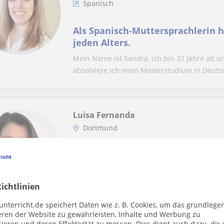
Spanisch
Als Spanisch-Muttersprachlerin 
jeden Alters.
Mein Name ist Sandra, ich bin 32 Jahre alt u
absolviere ich mein Masterstudium in Deutsc
Luisa Fernanda
Dortmund
Spanisch
Spanisch lernen mit professionell
& freundlich.
ichtlinien
¡Hola! Ich bin Luisa, eine leidenschaftliche 
unterricht.de speichert Daten wie z. B. Cookies, um das grundlege
individuellen Spanischunterricht für Kinder 
eren der Website zu gewährleisten, Inhalte und Werbung zu
ieren und deren Effektivität zu messen. Dies dient auch dazu, dir 