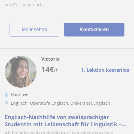
aus Russland nach...
Mehr sehen
Kontaktieren
Victoria
14
€
/h
1. Lektion kostenlos
Hannover
Englisch: Oberstufe Englisch, Universität Englisch
Englisch-Nachhilfe von zweisprachiger
Studentin mit Leidenschaft für Linguistik –
Online-Unterricht für Schüler*innen
Ich bin Informatikstudentin (B.Sc.) an einer deutschen