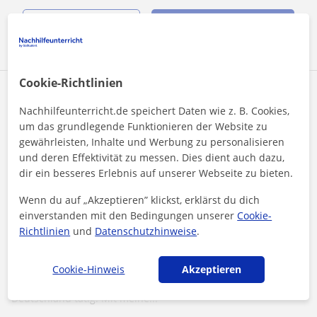
Mehr sehen
Kontaktieren
Cookie-Richtlinien
Anna-Lena
Nachhilfeunterricht.de speichert Daten wie z. B. Cookies,
25
€
/h
1. Lektion kostenlos
um das grundlegende Funktionieren der Website zu
gewährleisten, Inhalte und Werbung zu personalisieren
und deren Effektivität zu messen. Dies dient auch dazu,
dir ein besseres Erlebnis auf unserer Webseite zu bieten.
Hannover, Landeshauptstadt, H...
Deutsch als Fremdsprache
Wenn du auf „Akzeptieren” klickst, erklärst du dich
einverstanden mit den Bedingungen unserer
Cookie-
Ich biete privaten DAF Unterricht seit
Richtlinien
und
Datenschutzhinweise
.
mehreren Jahren an und habe ein
abgeschlossenes DAF Studium
Cookie-Hinweis
Akzeptieren
Mein name ist Anna-Lena und ich unterrichte seit vielen
Jahren schon DAF. Ich war dafür im Ausland und auch in
Deutschland tätig. Mit meine...