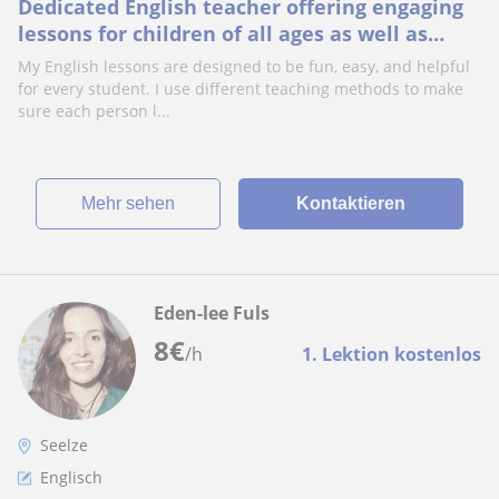
Dedicated English teacher offering engaging
lessons for children of all ages as well as
adult learners.
My English lessons are designed to be fun, easy, and helpful
for every student. I use different teaching methods to make
sure each person l...
Mehr sehen
Kontaktieren
Eden-lee Fuls
8
€
/h
1. Lektion kostenlos
Seelze
Englisch