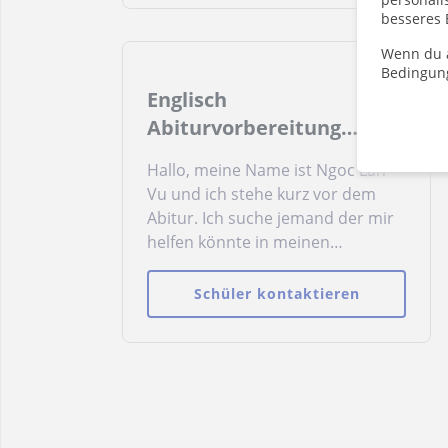
besseres 
Wenn du a
Bedingun
Englisch
Abiturvorbereitung
Bayern
Hallo, meine Name ist Ngoc Lan
Vu und ich stehe kurz vor dem
Abitur. Ich suche jemand der mir
helfen könnte in meinen
schriftlichen Abiturfächern
Englisch und Deutsch. Dafür wäre
Schüler kontaktieren
es gut wenn man mir helfen
könnte einen Lernplan zu
erstellen