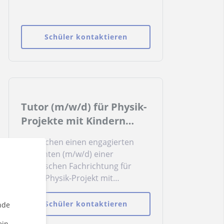
Schüler kontaktieren
Tutor (m/w/d) für Physik-
Projekte mit Kindern
gesucht
Wir suchen einen engagierten
Studenten (m/w/d) einer
technischen Fachrichtung für
unser Physik-Projekt mit
Kindern.Deine Aufgaben:Leitung
von kleinen Gruppen (spielerische
Schüler kontaktieren
nde
Vermittlung von
ein