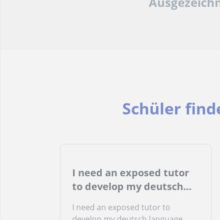
Ausgezeich
Schüler fin
I need an exposed tutor
to develop my deutsch
language. Thank you
I need an exposed tutor to
develop my deutsch language.