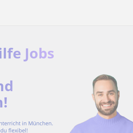
lfe Jobs
nd
n!
nterricht in München.
du flexibel!