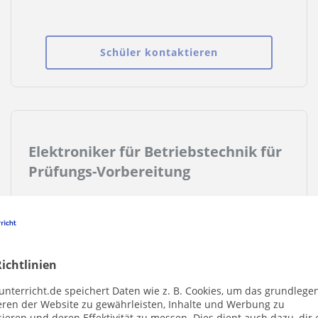
Schüler kontaktieren
Elektroniker für Betriebstechnik für
Prüfungs-Vorbereitung
Hallo, unser Sohn macht eine Ausbildung zum
Elektroniker für Betriebstechnik und bräuchte
Hilfte bei der Vorbereitung auf die
Abschlussprüfung Teil 1.
ichtlinien
Schüler kontaktieren
unterricht.de speichert Daten wie z. B. Cookies, um das grundlege
eren der Website zu gewährleisten, Inhalte und Werbung zu
ieren und deren Effektivität zu messen. Dies dient auch dazu, dir 