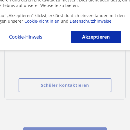
Erlebnis auf unserer Webseite zu bieten.
uf „Akzeptieren” klickst, erklärst du dich einverstanden mit den
gen unserer
Cookie-Richtlinien
und
Datenschutzhinweise
.
Lehrer/in in
Grundschule/Realschule/Gymnasium
Cookie-Hinweis
Akzeptieren
für meine Tochter in 4. Klasse
gesucht. Unterricht in unserem
Hause
Schüler kontaktieren