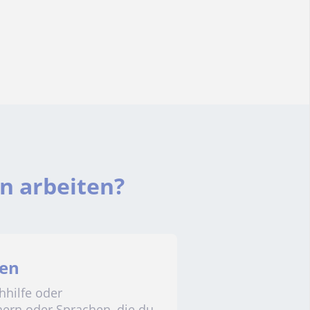
in arbeiten?
nen
hhilfe oder
chern oder Sprachen, die du