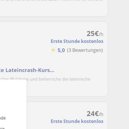
25
€
/h
Erste Stunde kostenlos
★
5,0
(3 Bewertungen)
e
te Lateincrash-Kurs
cher Philologie und beherrsche die lateinische
Un...
24
€
/h
nde
Erste Stunde kostenlos
ein