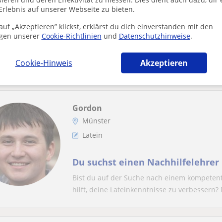
Erlebnis auf unserer Webseite zu bieten.
Latein nachhilfe Latein nachhilfe
uf „Akzeptieren” klickst, erklärst du dich einverstanden mit den
Latein nachhilfe Latein nachhilfe
gen unserer
Cookie-Richtlinien
und
Datenschutzhinweise
.
Ich biete professionellen Nachhilfeunterrich
Cookie-Hinweis
Akzeptieren
erfahrene Lehrerin mit einem abgeschlossene
Gordon
Münster
Latein
Du suchst einen Nachhilfelehrer 
Bist du auf der Suche nach einem kompetent
hilft, deine Lateinkenntnisse zu verbessern? D