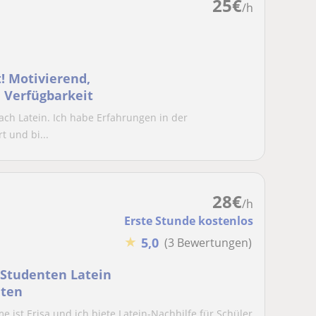
25
€
/h
! Motivierend,
 Verfügbarkeit
Fach Latein. Ich habe Erfahrungen in der
t und bi...
28
€
/h
Erste Stunde kostenlos
★
5,0
(3 Bewertungen)
 Studenten Latein
nten
 ist Erisa und ich biete Latein-Nachhilfe für Schüler