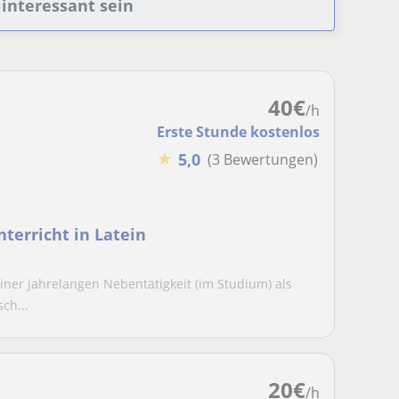
 interessant sein
40
€
/h
Erste Stunde kostenlos
★
5,0
(3 Bewertungen)
terricht in Latein
iner jahrelangen Nebentätigkeit (im Studium) als
ch...
20
€
/h