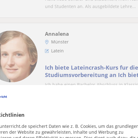
und Studenten an. Als ausgebildete Lehre...
Annalena
Münster
Latein
Ich biete Lateincrash-Kurs fur di
Studiumsvorbereitung an Ich bie
fur die Studiumsvorbereitung an
Ich habe einen Bachelor-Abschluss in Klassis
Sprache auf fortgeschrittenem Niveau. Mein 
ichtlinien
Jamie Lou
unterricht.de speichert Daten wie z. B. Cookies, um das grundlege
Münster
eren der Website zu gewährleisten, Inhalte und Werbung zu
Latein
ieren und deren Effektivität zu messen. Dies dient auch dazu, dir 