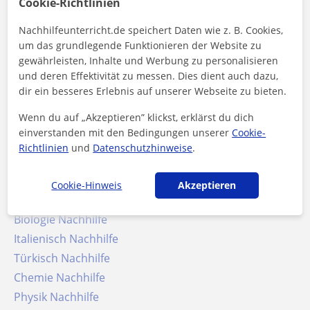
Cookie-Richtlinien
Schulische Unterstützung
Nachhilfe für Sekundarstufe I
Nachhilfeunterricht.de speichert Daten wie z. B. Cookies,
Nachhilfe für Studierende
um das grundlegende Funktionieren der Website zu
gewährleisten, Inhalte und Werbung zu personalisieren
Nachhilfe für Kinder
und deren Effektivität zu messen. Dies dient auch dazu,
Englisch Nachhilfe
dir ein besseres Erlebnis auf unserer Webseite zu bieten.
Spanisch Nachhilfe
Wenn du auf „Akzeptieren” klickst, erklärst du dich
Mathe Nachhilfe
einverstanden mit den Bedingungen unserer
Cookie-
Deutsch als Fremdsprache Nachhilfe
Richtlinien
und
Datenschutzhinweise
.
Deutsch Nachhilfe
Französisch Nachhilfe
Cookie-Hinweis
Akzeptieren
Arabisch Nachhilfe
Biologie Nachhilfe
Italienisch Nachhilfe
Türkisch Nachhilfe
Chemie Nachhilfe
Physik Nachhilfe