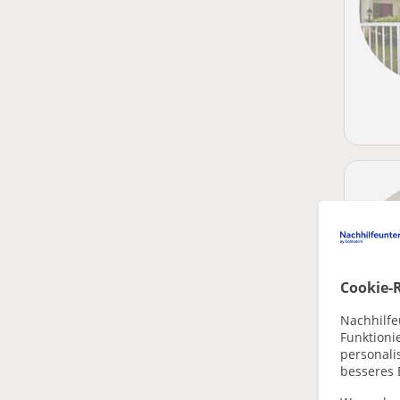
Cookie-R
Nachhilfe
Funktioni
personalis
besseres 