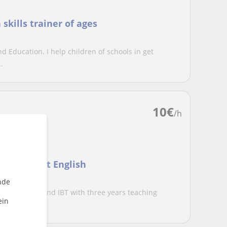
kills trainer of ages
nd Education. I help children of schools in get
.
10
€
/h
ng confident English
nde
erienced ABAT and IBT with three years teaching
ein
n...