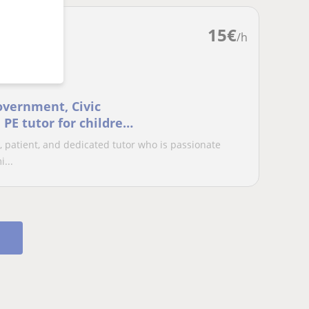
15
€
/h
overnment, Civic
PE tutor for children,
y, patient, and dedicated tutor who is passionate
...