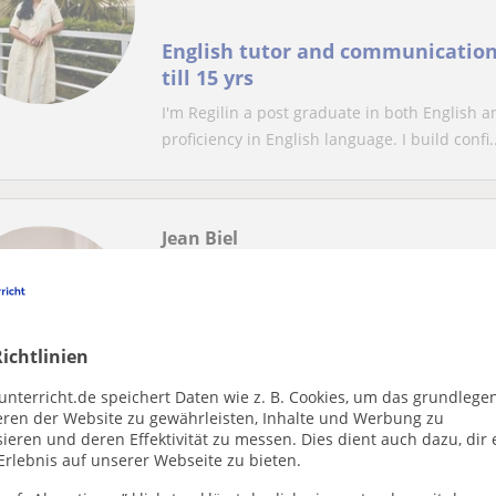
English tutor and communication s
till 15 yrs
I'm Regilin a post graduate in both English a
proficiency in English language. I build confi..
Jean Biel
Online-Unterricht
Grundschule
ichtlinien
Patient, supportive tutor inspiri
communication every day.
unterricht.de speichert Daten wie z. B. Cookies, um das grundlege
eren der Website zu gewährleisten, Inhalte und Werbung zu
Hello! I'm Biel from the Philippines, an exp
ieren und deren Effektivität zu messen. Dies dient auch dazu, dir 
children also kids with autism, creating patie
Erlebnis auf unserer Webseite zu bieten.