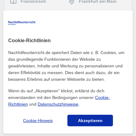
Französisch
Frankfurt am Main
Arbia
Ich suche Nachhilfe in Französisch für das Gymnasium
Cookie-Richtlinien
Mehr sehen
Kontaktieren
Nachhilfeunterricht.de speichert Daten wie z. B. Cookies, um
das grundlegende Funktionieren der Website zu
gewährleisten, Inhalte und Werbung zu personalisieren und
deren Effektivität zu messen. Dies dient auch dazu, dir ein
Englisch
Frankfurt am Main
besseres Erlebnis auf unserer Webseite zu bieten.
Wenn du auf „Akzeptieren” klickst, erklärst du dich
Karolina
einverstanden mit den Bedingungen unserer
Cookie-
Ich suche Englischunterricht in Frankfurt am Main
Richtlinien
und
Datenschutzhinweise
.
Mehr sehen
Kontaktieren
Cookie-Hinweis
Akzeptieren