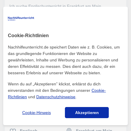
Ich suche Englischunterricht in Frankfurt am Main
Mehr sehen
Kontaktieren
Cookie-Richtlinien
Nachhilfeunterricht.de speichert Daten wie z. B. Cookies, um
das grundlegende Funktionieren der Website zu
Englisch
Frankfurt am Main
gewährleisten, Inhalte und Werbung zu personalisieren und
deren Effektivität zu messen. Dies dient auch dazu, dir ein
Sam
besseres Erlebnis auf unserer Webseite zu bieten.
Englisch - Nachhilfe in Frankfurt am Main
Wenn du auf „Akzeptieren” klickst, erklärst du dich
einverstanden mit den Bedingungen unserer
Cookie-
Mehr sehen
Kontaktieren
Richtlinien
und
Datenschutzhinweise
.
Cookie-Hinweis
Akzeptieren
Englisch
Frankfurt am Main