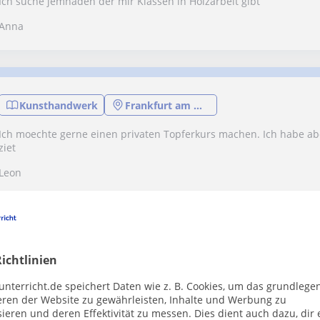
Ich suche jemnaden der mir Klassen in Holzarbeit gibt
Anna
Kunsthandwerk
Frankfurt am Main
Ich moechte gerne einen privaten Topferkurs machen. Ich habe a
ziet
Leon
Werde Nachhilfelehrer:i
ichtlinien
Melde dich kostenlos an und 
unterricht.de speichert Daten wie z. B. Cookies, um das grundlege
Jetzt anmelden
eren der Website zu gewährleisten, Inhalte und Werbung zu
ieren und deren Effektivität zu messen. Dies dient auch dazu, dir 