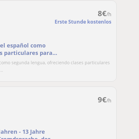
8
€
/h
Erste Stunde kostenlos
del español como
s particulares para
como segunda lengua, ofreciendo clases particulares
..
9
€
/h
Jahren - 13 Jahre