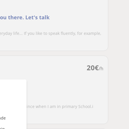
you there. Let's talk
ryday life... If you like to speak fluently, for example,
20
€
/h
he World
 I spoke eng since when I am in primary School.i
nde
ein