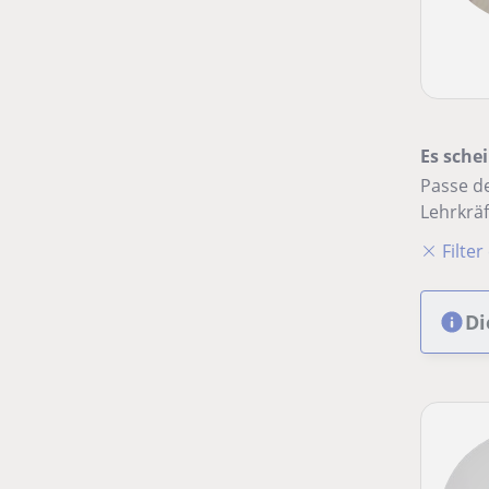
Es schei
Passe de
Lehrkräf
Filte
Di