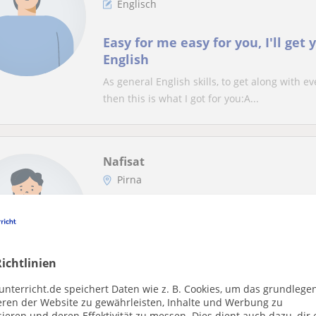
Englisch
Easy for me easy for you, I'll get 
English
As general English skills, to get along with eve
then this is what I got for you:A...
Nafisat
Pirna
Englisch
English is important in all over t
My name is Nafisat, I am a good learning and
ichtlinien
speak fluently and great.
unterricht.de speichert Daten wie z. B. Cookies, um das grundlege
eren der Website zu gewährleisten, Inhalte und Werbung zu
ieren und deren Effektivität zu messen. Dies dient auch dazu, dir 