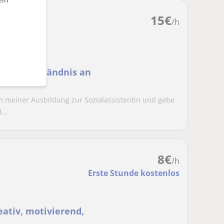
15
€
/h
d und Verständnis an
in meiner Ausbildung zur Sozialassistentin und gebe
...
8
€
/h
Erste Stunde kostenlos
eativ, motivierend,