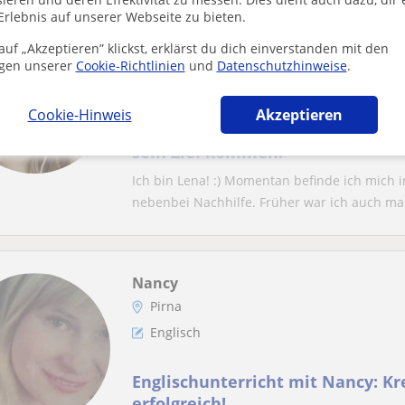
Erlebnis auf unserer Webseite zu bieten.
Lena
uf „Akzeptieren” klickst, erklärst du dich einverstanden mit den
Dresden, Dohma, Pirna, Stadt ...
gen unserer
Cookie-Richtlinien
und
Datenschutzhinweise
.
Englisch: Universität Englisch
Cookie-Hinweis
Akzeptieren
Nachhilfe in Englisch, mit Gedul
sein Ziel kommen.
Ich bin Lena! :) Momentan befinde ich mich 
nebenbei Nachhilfe. Früher war ich auch mal
Nancy
Pirna
Englisch
Englischunterricht mit Nancy: Kr
erfolgreich!