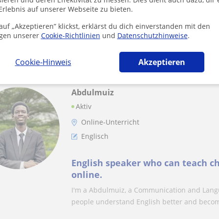
r entfernen
Suche speichern
Erlebnis auf unserer Webseite zu bieten.
uf „Akzeptieren” klickst, erklärst du dich einverstanden mit den
gen unserer
Cookie-Richtlinien
und
Datenschutzhinweise
.
ese Online-Lehrkräfte für englisch könnten für di
Cookie-Hinweis
Akzeptieren
Abdulmuiz
Aktiv
Online-Unterricht
Englisch
English speaker who can teach chi
online.
I'm a Abdulmuiz, a Communication and Langua
people understand English better and becom