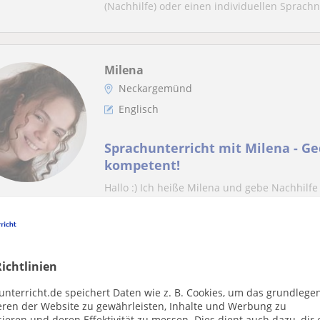
(Nachhilfe) oder einen individuellen Sprachnt
Milena
Neckargemünd
Englisch
Sprachunterricht mit Milena - Ge
kompetent!
Hallo :) Ich heiße Milena und gebe Nachhilfe 
gerne, schreibe mein Buch oder treffe mi...
ichtlinien
nt, dass deine Suche sehr spezifisch ist.
ine Suche an, um mehr Ergebnisse zu sehen, oder speichere
unterricht.de speichert Daten wie z. B. Cookies, um das grundlege
te verfügbar sind.
eren der Website zu gewährleisten, Inhalte und Werbung zu
ieren und deren Effektivität zu messen. Dies dient auch dazu, dir 