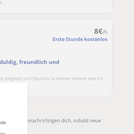
...
8
€
/h
Erste Stunde kostenlos
duldig, freundlich und
in Englisch und Deutsch. In meiner Freizeit lese ich
 sie – wir benachrichtigen dich, sobald neue
nde
ein