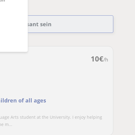
ch interessant sein
10
€
/h
ldren of all ages
ge Arts student at the University. I enjoy helping
e m...