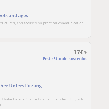
evels and ages
tructured, and focused on practical communication:
..
17
€
/h
Erste Stunde kostenlos
icher Unterstützung
nd habe bereits 4 Jahre Erfahrung Kindern Englisch
...