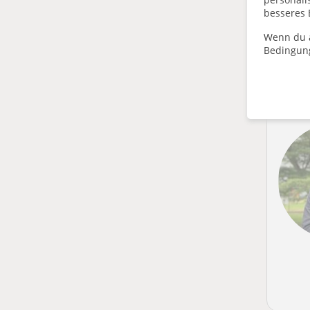
Filte
besseres 
Wenn du a
Bedingun
Di