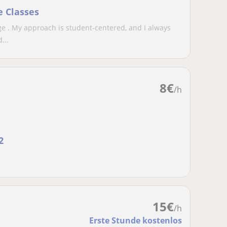
e Classes
ge . My approach is student-centered, and I always
...
8
€
/h
2
15
€
/h
Erste Stunde kostenlos