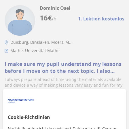
Dominic Osei
16
€
/h
1. Lektion kostenlos
Duisburg, Dinslaken, Moers, M...
Mathe: Universität Mathe
I make sure my pupil understand my lessons
before I move on to the next topic, I also
make it interactive as possible
I always prepare ahead of time using the materials available
and device a way of making lessons very easy and fun for my
students. Mathemat...
Mehr sehen
Kontaktieren
Cookie-Richtlinien
Nachhilfeunterricht.de speichert Daten wie z. B. Cookies,