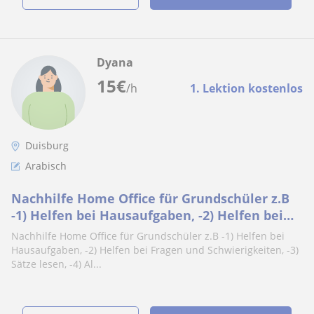
Dyana
15
€
/h
1. Lektion kostenlos
Duisburg
Arabisch
Nachhilfe Home Office für Grundschüler z.B
-1) Helfen bei Hausaufgaben, -2) Helfen bei
Fragen und Schwierigkeiten, -3) Sätze lesen,
Nachhilfe Home Office für Grundschüler z.B -1) Helfen bei
-4) Alphabet ( buchstabieren )
Hausaufgaben, -2) Helfen bei Fragen und Schwierigkeiten, -3)
Sätze lesen, -4) Al...