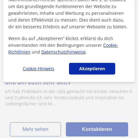
um das grundlegende Funktionieren der Website zu
gewährleisten, Inhalte und Werbung zu personalisieren
Andreea
und deren Effektivität zu messen. Dies dient auch dazu,
17
€
/h
1. Lektion kostenlos
dir ein besseres Erlebnis auf unserer Webseite zu bieten.
Wenn du auf „Akzeptieren” klickst, erklärst du dich
einverstanden mit den Bedingungen unserer
Cookie-
Dinslaken
Richtlinien
und
Datenschutzhinweise
.
Mathe
Cookie-Hinweis
Akzeptieren
Mathe und Kunst interessieren mich sehr
und bin auch sehr aktiv
Ich hab Praktikum in der UGS gemacht mit Kinder zwischen 0
und 3 Jahre,da ich sehr kreativ,Geduld und Inspiration ne
Lieblingsfächer sind M...
Mehr sehen
Kontaktieren