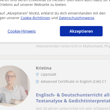
Erlebnis auf unserer Webseite zu bieten.
Burscheid, Odenthal
uf „Akzeptieren” klickst, erklärst du dich einverstanden mit den
Mathe
gen unserer
Cookie-Richtlinien
und
Datenschutzhinweise
.
Rentner gibt gerne Mathematisch
Cookie-Hinweis
Akzeptieren
Klasse Gymnasium
Lebenserfahrener und geduldiger 65-jährige
motivierenden Unterricht in Mathematik, Phys
Kristina
Lippstadt
Advanced Certificate in English (CAE) C1
Englisch- & Deutschunterricht all
Textanalyse & Gedichtinterpreta
Seit 20 Jahren unterrichte ich sehr erfolgrei