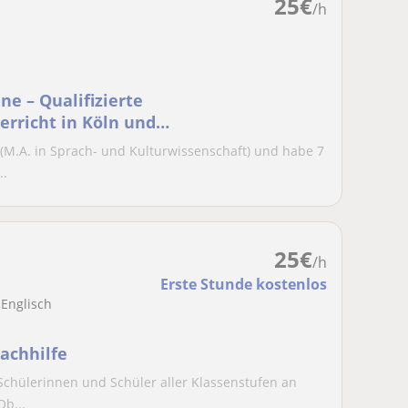
25
€
/h
ne – Qualifizierte
erricht in Köln und
 (M.A. in Sprach- und Kulturwissenschaft) und habe 7
..
25
€
/h
Erste Stunde kostenlos
 Englisch
Nachhilfe
r Schülerinnen und Schüler aller Klassenstufen an
b...