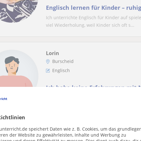
Englisch lernen für Kinder – ruhig
Ich unterrichte Englisch für Kinder auf spie
viel Wiederholung, weil Kinder sich oft s...
Lorin
Burscheid
Englisch
Ich habe keine Erfahrungen mit N
kann gut englisch, ich kann Kind
helfen
Ich bin Schülerin einer Gesamtschule 17jahr
Schulaufgaben helfen und Hausaufgaben. Ich
ichtlinien
unterricht.de speichert Daten wie z. B. Cookies, um das grundlege
eren der Website zu gewährleisten, Inhalte und Werbung zu
Rainer
ieren und deren Effektivität zu messen. Dies dient auch dazu, dir 