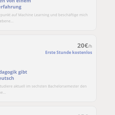
nen von einem
erfahrung
erpunkt auf Machine Learning und beschäftige mich
ebene...
20
€
/h
Erste Stunde kostenlos
agogik gibt
eutsch
h studiere aktuell im sechsten Bachelorsemester den
e...