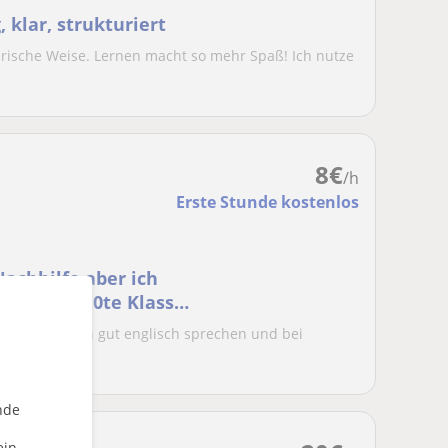
, klar, strukturiert
lerische Weise. Lernen macht so mehr Spaß! Ich nutze
8
€
/h
Erste Stunde kostenlos
achhilfe aber ich
ern von 1-10te Klasse
e alt und kann gut englisch sprechen und bei
 stand bi...
nde
ein