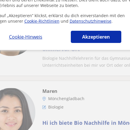
Erlebnis auf unserer Webseite zu bieten.
Gulmira
uf „Akzeptieren” klickst, erklärst du dich einverstanden mit den
Mönchengladbach
gen unserer
Cookie-Richtlinien
und
Datenschutzhinweise
.
Biologie: Gymnasium Biologie
Cookie-Hinweis
Akzeptieren
Biologie Nachhilfelehrerin für 
online/vor Ort
Biologie Nachhilfelehrerin für das Gymnasiu
Unterrichtseinheiten bei mir vor Ort oder onli
Maren
Mönchengladbach
Biologie
Hi ich biete Bio Nachhilfe in Mö