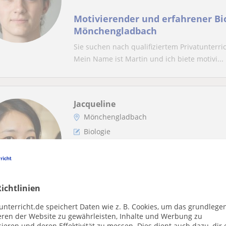
Motivierender und erfahrener Bio
Mönchengladbach
Sie suchen nach qualifiziertem Privatunterric
Mein Name ist Martin und ich biete motivi...
Jacqueline
Mönchengladbach
Biologie
Lass uns dich auf Klausuren und 
vorbereiten. Ich passe mich dein
Mein Name ist Jacqueline, und ich biete quali
ichtlinien
meiner langjährigen Erfahrung als Biologie...
unterricht.de speichert Daten wie z. B. Cookies, um das grundlege
eren der Website zu gewährleisten, Inhalte und Werbung zu
ieren und deren Effektivität zu messen. Dies dient auch dazu, dir 