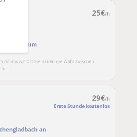
25
€
/h
das Gymnasium
m online/vor Ort Sie haben die Wahl zwischen
ne....
29
€
/h
Erste Stunde kostenlos
nchengladbach an