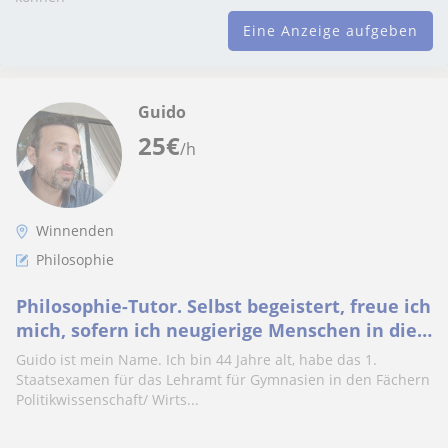
Eine Anzeige aufgeben
Guido
25
€
/h
Winnenden
Philosophie
Philosophie-Tutor. Selbst begeistert, freue ich
mich, sofern ich neugierige Menschen in die
Philosophie einführen darf.
Guido ist mein Name. Ich bin 44 Jahre alt, habe das 1.
Staatsexamen für das Lehramt für Gymnasien in den Fächern
Politikwissenschaft/ Wirts...