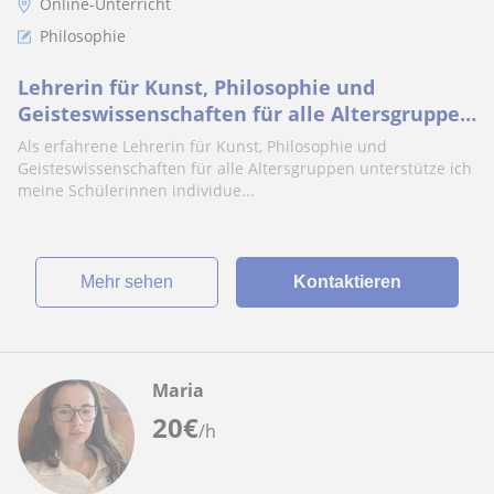
Online-Unterricht
Philosophie
Lehrerin für Kunst, Philosophie und
Geisteswissenschaften für alle Altersgruppen
und Online-Life-Coach für Studierende
Als erfahrene Lehrerin für Kunst, Philosophie und
Geisteswissenschaften für alle Altersgruppen unterstütze ich
meine Schülerinnen individue...
Mehr sehen
Kontaktieren
Maria
20
€
/h