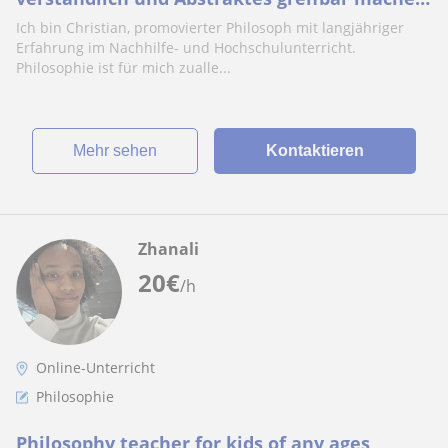
kann
Ich bin Christian, promovierter Philosoph mit langjähriger
Erfahrung im Nachhilfe- und Hochschulunterricht.
Philosophie ist für mich zualle...
Mehr sehen
Kontaktieren
Zhanali
20
€
/h
Online-Unterricht
Philosophie
Philosophy teacher for kids of any ages