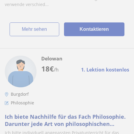
verwende verschied...
Mehr sehen
Kontaktieren
Delowan
18
€
/h
1. Lektion kostenlos
Burgdorf
Philosophie
Ich biete Nachhilfe für das Fach Philosophie.
Darunter jede Art von philosophischen
Fächern, die in der Schule gelehrt werden
Ich bitte individuell angepassten Privatunterricht für das