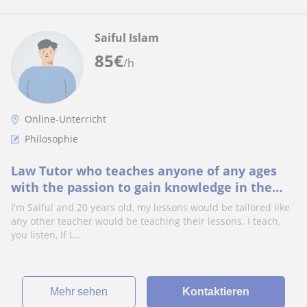
Saiful Islam
85
€
/h
Online-Unterricht
Philosophie
Law Tutor who teaches anyone of any ages
with the passion to gain knowledge in the
legal field.
I'm Saiful and 20 years old, my lessons would be tailored like
any other teacher would be teaching their lessons. I teach,
you listen, If I...
Mehr sehen
Kontaktieren