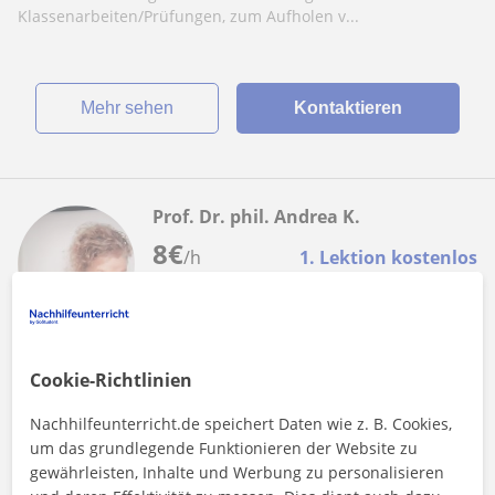
Klassenarbeiten/Prüfungen, zum Aufholen v...
Mehr sehen
Kontaktieren
Prof. Dr. phil. Andrea K.
8
€
/h
1. Lektion kostenlos
Rotenburg A.D. Fulda
Cookie-Richtlinien
Philosophie
Nachhilfeunterricht.de speichert Daten wie z. B. Cookies,
Das Leben verstehen - mich verstehen -
um das grundlegende Funktionieren der Website zu
meine Gegenüber verstehen
gewährleisten, Inhalte und Werbung zu personalisieren