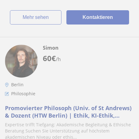
Mehr sehen
Kontaktieren
Simon
60
€
/h
Berlin
Philosophie
Promovierter Philosoph (Univ. of St Andrews)
& Dozent (HTW Berlin) | Ethik, KI-Ethik,
Gender und Männlichkeit
Expertise trifft Tiefgang: Akademische Begleitung & Ethische
Beratung Suchen Sie Unterstützung auf höchstem
akademischen Niveau oder ethis...