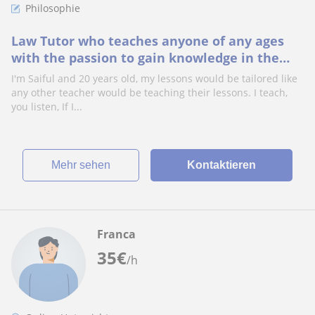
Philosophie
Law Tutor who teaches anyone of any ages
with the passion to gain knowledge in the
legal field.
I'm Saiful and 20 years old, my lessons would be tailored like
any other teacher would be teaching their lessons. I teach,
you listen, If I...
Mehr sehen
Kontaktieren
Franca
35
€
/h