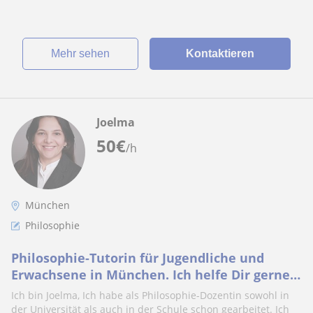
Mehr sehen
Kontaktieren
Joelma
50
€
/h
München
Philosophie
Philosophie-Tutorin für Jugendliche und
Erwachsene in München. Ich helfe Dir gerne,
philosophische Theorien, besser zu
Ich bin Joelma, Ich habe als Philosophie-Dozentin sowohl in
verstehen.
der Universität als auch in der Schule schon gearbeitet. Ich