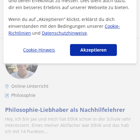
und deren Effektivität zu messen. Dies dient auch dazu,
dir ein besseres Erlebnis auf unserer Webseite zu bieten.
Mehr sehen
Kontaktieren
Wenn du auf „Akzeptieren” klickst, erklärst du dich
einverstanden mit den Bedingungen unserer
Cookie-
Richtlinien
und
Datenschutzhinweise
.
Jae
Cookie-Hinweis
Akzeptieren
15
€
/h
1. Lektion kostenlos
Online-Unterricht
Philosophie
Philosophie-Liebhaber als Nachhilfelehrer
Hey, ich bin Jae und mich hat Ethik schon in der Schule sehr
interessiert. Eines meiner Abifächer war Ethik und das hab
ich mit 14 Punkten...