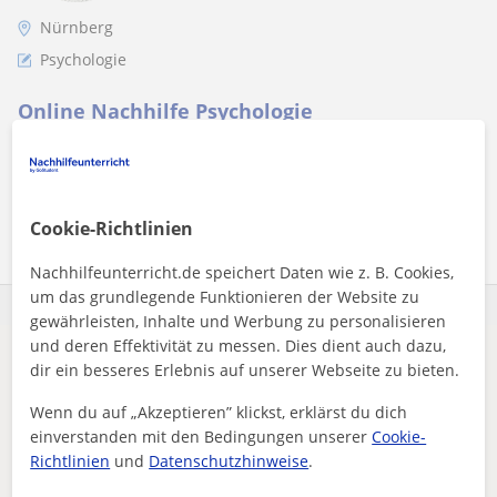
Nürnberg
Psychologie
Online Nachhilfe Psychologie
Mehr sehen
Kontaktieren
Cookie-Richtlinien
Nachhilfeunterricht.de speichert Daten wie z. B. Cookies,
um das grundlegende Funktionieren der Website zu
gewährleisten, Inhalte und Werbung zu personalisieren
und deren Effektivität zu messen. Dies dient auch dazu,
Es scheint, dass deine Suche sehr spezifisch ist.
dir ein besseres Erlebnis auf unserer Webseite zu bieten.
Passe deine Suche an, um mehr Ergebnisse zu sehen,
Wenn du auf „Akzeptieren” klickst, erklärst du dich
oder speichere sie – wir benachrichtigen dich, sobald
einverstanden mit den Bedingungen unserer
Cookie-
neue Lehrkräfte verfügbar sind.
Richtlinien
und
Datenschutzhinweise
.
Filter entfernen
Suche speichern