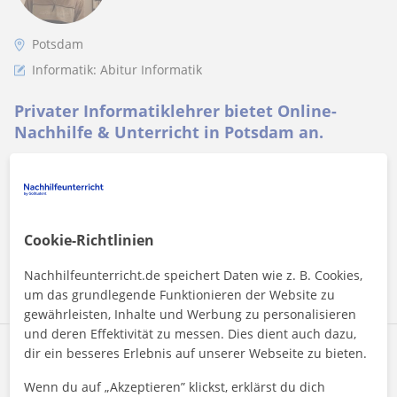
Potsdam
Informatik: Abitur Informatik
Privater Informatiklehrer bietet Online-
Nachhilfe & Unterricht in Potsdam an.
Hey! Mein Name ist Tobias! Ich habe 2021 mein Abitur in
Berlin Steglitz mit den Leistungskursen Physik und Informatik
erfolgreich absolvier...
Cookie-Richtlinien
Mehr sehen
Kontaktieren
Nachhilfeunterricht.de speichert Daten wie z. B. Cookies,
um das grundlegende Funktionieren der Website zu
gewährleisten, Inhalte und Werbung zu personalisieren
und deren Effektivität zu messen. Dies dient auch dazu,
dir ein besseres Erlebnis auf unserer Webseite zu bieten.
Jwan
25
€
/h
1. Lektion kostenlos
Wenn du auf „Akzeptieren” klickst, erklärst du dich