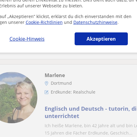
Erlebnis auf unserer Webseite zu bieten.
Politikwissenschaften
uf „Akzeptieren” klickst, erklärst du dich einverstanden mit den
gen unserer
Cookie-Richtlinien
und
Datenschutzhinweise
.
Erfahrener Nachhilfelehrer für P
Internationale Beziehungen und 
Cookie-Hinweis
Akzeptieren
Ich habe mein Studium der Politikwissensch
Deutsch-Türkischen Universität abgeschloss
Marlene
Dortmund
Erdkunde: Realschule
Englisch und Deutsch - tutorin, di
unterrichtet
Ich heiße Marlene, bin 42 Jahre alt und bin L
15 Jahren die Fächer Erdkunde, Geschich...