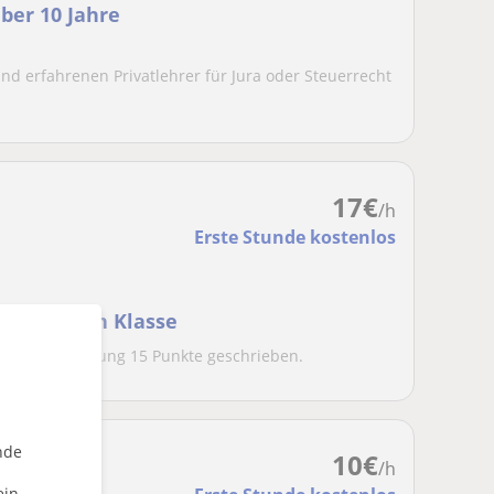
ber 10 Jahre
und erfahrenen Privatlehrer für Jura oder Steuerrecht
17
€
/h
Erste Stunde kostenlos
n bis 12ten Klasse
er Abitur Prüfung 15 Punkte geschrieben.
nde
10
€
/h
ein