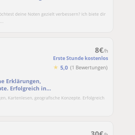
chtest deine Noten gezielt verbessern? Ich biete dir
..
8
€
/h
Erste Stunde kostenlos
★
5,0
(1 Bewertungen)
he Erklärungen,
e. Erfolgreich in
en, Kartenlesen, geografische Konzepte. Erfolgreich
30
€
/h