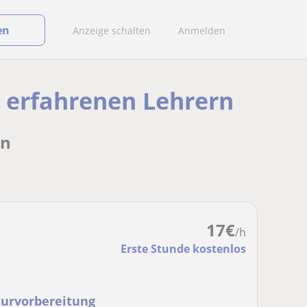
en
Anzeige schalten
Anmelden
t erfahrenen Lehrern
rn
17
€
/h
Erste Stunde kostenlos
turvorbereitung