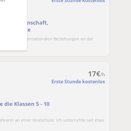
Erste Stunde kostenlos
olitikwissenschaft,
Philosophie
aft und der Internationalen Beziehungen an der
en und m...
17
€
/h
Erste Stunde kostenlos
e die Klassen 5 - 10
ehrerin an einer Realschule. Ich unterrichte seit etwa