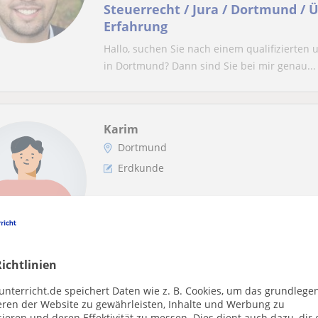
Steuerrecht / Jura / Dortmund / Ü
Erfahrung
Hallo, suchen Sie nach einem qualifizierten 
in Dortmund? Dann sind Sie bei mir genau...
Karim
Dortmund
Erdkunde
Nachhilfe für Schüler von der 5te
Erdkunde fasziniert mich. Ich habe bei mein
ichtlinien
unterricht.de speichert Daten wie z. B. Cookies, um das grundlege
Hüseyin
eren der Website zu gewährleisten, Inhalte und Werbung zu
Dortmund
ieren und deren Effektivität zu messen. Dies dient auch dazu, dir 